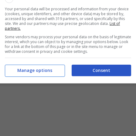
Your personal data will be processed and information from your device
(cookies, unique identifiers, and other device data) may be stored by,
accessed by and shared with 319 partners, or used specifically by this
site. We and our partners may use precise geolocation data.
List of
partners.
 e che hanno campeggiato su tutte le prima pagine
Some vendors may process your personal data on the basis of legitimate
interest, which you can object to by managing your options below. Look
azione del giornalista
. Adesso, Giambruno è in
for a link at the bottom of this page or in the site menu to manage or
withdraw consent in privacy and cookie settings.
Come riferisce il quotidiano “
La Stampa
”, il
ro Mediaset
per violazione di privacy e per
Manage options
Consent