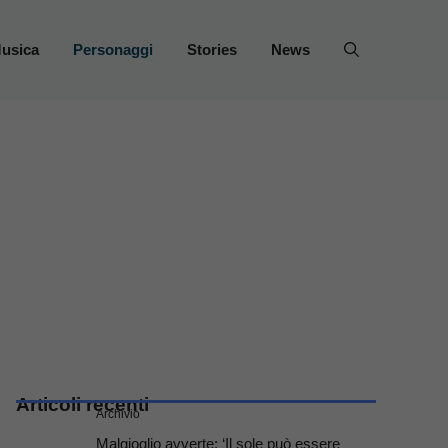
usica
Personaggi
Stories
News
Articoli recenti
Archivio
Malgioglio avverte: ‘Il sole può essere