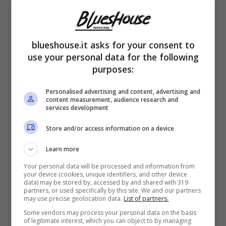
Kolors dimostrano ancora una volta di saper
creare hit di successo che si fanno amare
blueshouse.it asks for your consent to
dal pubblico.
use your personal data for the following
purposes:
Personalised advertising and content, advertising and
content measurement, audience research and
services development
Store and/or access information on a device
Learn more
Your personal data will be processed and information from
your device (cookies, unique identifiers, and other device
data) may be stored by, accessed by and shared with 319
partners, or used specifically by this site. We and our partners
may use precise geolocation data.
List of partners.
Some vendors may process your personal data on the basis
Ariete, I Hate My Village, La Municipal e
of legitimate interest, which you can object to by managing