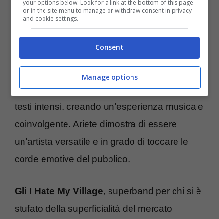
your options below. Look for a link at the bottom of this page
Nesli
or in the site menu to manage or withdraw consent in privacy
and cookie settings.
Ariete
è stata chiamata ancora una volta a
Consent
raccontare una storia generazionale con la
sua musica, e ha offerto un brano di grande
Manage options
impatto. La sua voce potente si fonde con
testi intensi, creando un’esperienza musicale
coinvolgente. Ariete dimostra di essere
un’artista versatile e in grado di toccare le
corde emotive del pubblico.
Gli I Hate My Village
, superband per chi si è
stufato della superficialità del mercato