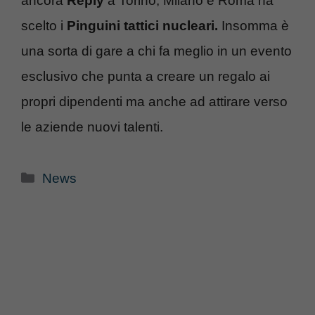
ancora
Reply
a Torino, Milano e Roma ha
scelto i
Pinguini tattici nucleari.
Insomma è
una sorta di gare a chi fa meglio in un evento
esclusivo che punta a creare un regalo ai
propri dipendenti ma anche ad attirare verso
le aziende nuovi talenti.
Categorie
News