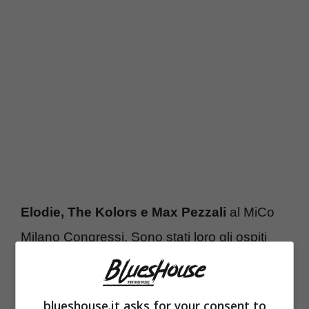
Elodie, The Kolors e Max Pezzali
al MiCo
Milano Congressi. Sono stati loro gli ospiti
della
festa aziendale
organizzata da
Accenture
, la multinazionale di consulenza
blueshouse.it asks for your consent to