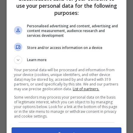
strategica che ha deciso di regalare una
use your personal data for the following
serata unica nel suo genere per l’Accenture
purposes:
Purple Party. Se lo scorso anno ad animare
Personalised advertising and content, advertising and
content measurement, audience research and
la serata era stato LDA, per il 2024 l’azienda
services development
non ha badato a spese e si è superata.
Store and/or access information on a device
Learn more
La prima a salire sul palco è stata Elodie che
Your personal data will be processed and information from
in un’ora di esibizione ha letteralmente rapito
your device (cookies, unique identifiers, and other device
data) may be stored by, accessed by and shared with 319
tutti i dipendenti della sede lombarda di
partners, or used specifically by this site. We and our partners
may use precise geolocation data.
List of partners.
Accenture con le sue canzoni più amate e
Some vendors may process your personal data on the basis
of legitimate interest, which you can object to by managing
frizzanti. A seguirla un mito della musica
your options below. Look for a link at the bottom of this page
or in the site menu to manage or withdraw consent in privacy
italiana: Max Pezzali, e a conclusione della
and cookie settings.
serata sono arrivati sul palco i The Kolors.