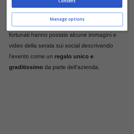
Consent
Un concerto a tutti gli effetti, sebbene privato,
Manage options
che ha fatto gola, oltre che invidia, a molti. I
fortunati hanno postato alcune immagini e
video della serata sui social descrivendo
l’evento come un
regalo unico e
graditissimo
da parte dell’azienda.