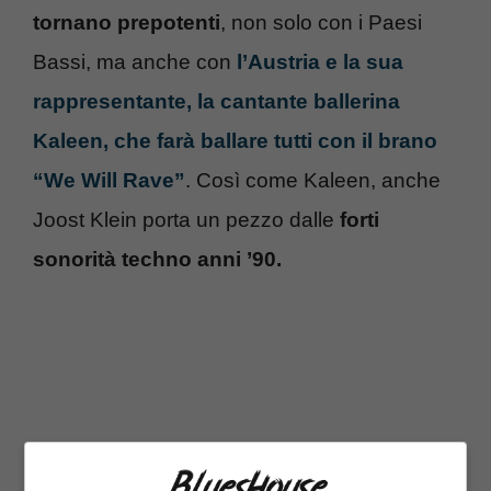
tornano prepotenti
, non solo con i Paesi
Bassi, ma anche con
l’Austria e la sua
rappresentante, la cantante ballerina
Kaleen, che farà ballare tutti con il brano
“We Will Rave”
. Così come Kaleen, anche
Joost Klein porta un pezzo dalle
forti
sonorità techno anni ’90.