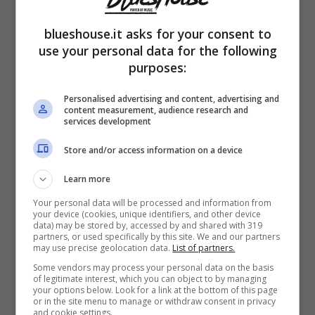
blueshouse.it asks for your consent to
use your personal data for the following
purposes:
Tuttavia, il testo, e relativo videoclip, è
Personalised advertising and content, advertising and
dedicato a tutti i paesi del Continente
,
content measurement, audience research and
services development
perciò in perfetta sintonia con il significato del
Store and/or access information on a device
Festival. A livello personale,
“Europapa” è
Learn more
un omaggio al papà
, descritto da Joost
Your personal data will be processed and information from
come un grande viaggiatore. Le liriche
your device (cookies, unique identifiers, and other device
data) may be stored by, accessed by and shared with 319
raccontano il viaggio di un orfano in giro per
partners, or used specifically by this site. We and our partners
may use precise geolocation data.
List of partners.
l’Europa, alla costante ricerca di se stesso,
Some vendors may process your personal data on the basis
of legitimate interest, which you can object to by managing
perduto tra le braccia dell’amorevole
your options below. Look for a link at the bottom of this page
or in the site menu to manage or withdraw consent in privacy
Continente.
and cookie settings.