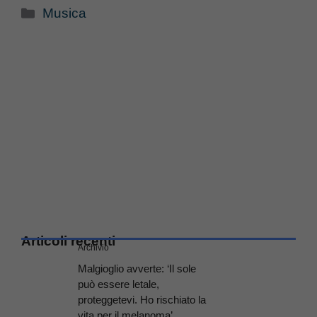
Categorie
Musica
Articoli recenti
Archivio
Malgioglio avverte: ‘Il sole
può essere letale,
proteggetevi. Ho rischiato la
vita per il melanoma’