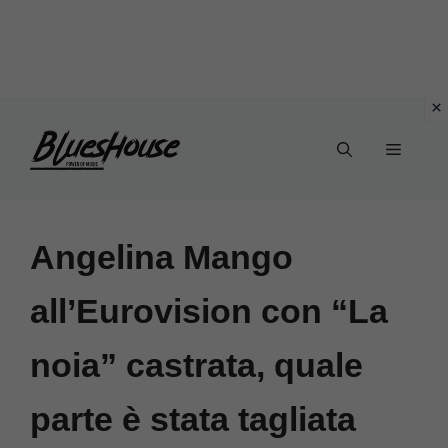
Vai
Menu
al
contenuto
Angelina Mango
all’Eurovision con “La
noia” castrata, quale
parte è stata tagliata