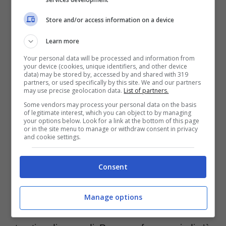
L’Eurovision Song Contest avrà luogo
a
Store and/or access information on a device
Malmö, in Svezia, dal 7 all’11 maggio
Learn more
prossimi.
E la manifestazione impone una
Your personal data will be processed and information from
your device (cookies, unique identifiers, and other device
durata massima di tre minuti per brano.
data) may be stored by, accessed by and shared with 319
partners, or used specifically by this site. We and our partners
Indicazione dalla quale non è possibile
may use precise geolocation data.
List of partners.
scappare. Questo è l’unico motivo che ha
Some vendors may process your personal data on the basis
of legitimate interest, which you can object to by managing
your options below. Look for a link at the bottom of this page
portato
la figlia di Mango e di Laura
or in the site menu to manage or withdraw consent in privacy
and cookie settings.
Valente
a dovere rendere più breve la sua
“La noia”.
Consent
La durata originale è di tre minuti e 29
Manage options
secondi all’incirca
, con un taglio di una