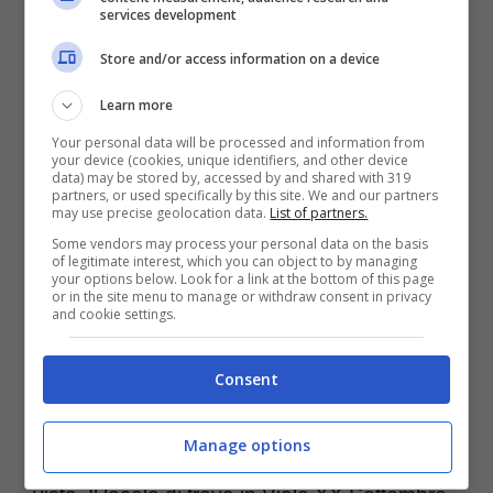
services development
blues trovano il loro punto di riferimento in
Store and/or access information on a device
qualsiasi città tra il Nord e il Sud del Paese.
Rimini non è da meno e propone tre diverse
Learn more
Your personal data will be processed and information from
tipologie di locali che sono diventati il punto
your device (cookies, unique identifiers, and other device
data) may be stored by, accessed by and shared with 319
di ritrovo per gli appassionati di live jazz
partners, or used specifically by this site. We and our partners
may use precise geolocation data.
List of partners.
riminesi e della provincia.
Some vendors may process your personal data on the basis
of legitimate interest, which you can object to by managing
your options below. Look for a link at the bottom of this page
Ha aperto relativamente da poco, nel 2021,
or in the site menu to manage or withdraw consent in privacy
and cookie settings.
InCosta Club
locale dedicato agli
appassionati di musica jazz i cui eventi sono
Consent
gestiti dal
Rimini Jazz Club
,
associazione
Manage options
riminese molto attiva
da questo punto di