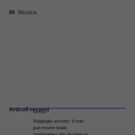
Categorie
Musica
Articoli recenti
Archivio
Malgioglio avverte: ‘Il sole
può essere letale,
proteggetevi. Ho rischiato la