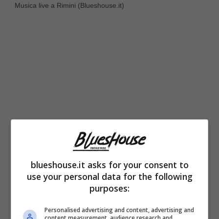
Musica live a Rimini (Blueshouse.it)
blueshouse.it asks for your consent to
use your personal data for the following
purposes:
Il settore dei locali di musica live è, quindi,
Personalised advertising and content, advertising and
vivo e fiorente e gli appassionati di jazz e
content measurement, audience research and