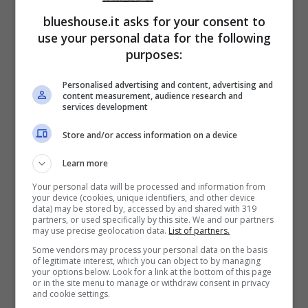
blueshouse.it asks for your consent to
use your personal data for the following
purposes:
Nel corso di una recente intervista Angelina
Personalised advertising and content, advertising and
Mango ha fatto delle dichiarazioni che
content measurement, audience research and
services development
hanno un pò scatenato l’opinione sul w
eb
Store and/or access information on a device
e che verte sul
rapporto col padre
. La
Learn more
stessa coglie l’occasione per ricordare un
Your personal data will be processed and information from
dettaglio che la accomuna al padre ovvero il
your device (cookies, unique identifiers, and other device
data) may be stored by, accessed by and shared with 319
modo di cantare. Molti l’hanno criticata per
partners, or used specifically by this site. We and our partners
may use precise geolocation data.
List of partners.
questa tendenza di Angelina di usare delle
Some vendors may process your personal data on the basis
of legitimate interest, which you can object to by managing
parole in dialetto napoletano nonostante lei
your options below. Look for a link at the bottom of this page
or in the site menu to manage or withdraw consent in privacy
non sia campana, ma la stessa ha precisato
and cookie settings.