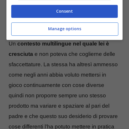
come anche il padre abbia spesso usato
Consent
parole in napoletano ma
anche la lingua
catalana e qualche termine sardo.
Manage options
Un
contesto multilingue nel quale lei è
cresciuta
e non poteva che coglierne delle
sfaccettature. La stessa ha altresì ammesso
come negli anni abbia voluto mettersi in
gioco continuamente con cose diverse
quindi non proporre sempre uno stesso
prodotto ma variare e spaziare al pari del
padre e che questo suo desiderio di provare
cose differenti l’ha potuto mettere in pratica