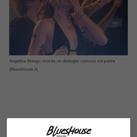
Angelina Mango ricorda un dettaglio comune col padre
(Blueshouse.it)