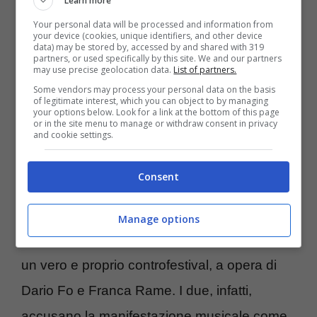
Learn more
(Gene Pitney, Paul Anka) che potranno
Your personal data will be processed and information from
esibirsi con quelli italiani. Inoltre, le case
your device (cookies, unique identifiers, and other device
data) may be stored by, accessed by and shared with 319
partners, or used specifically by this site. We and our partners
discografiche decideranno chi proprorre al
may use precise geolocation data.
List of partners.
festival come gareggiante. Un’altra nuova
Some vendors may process your personal data on the basis
of legitimate interest, which you can object to by managing
novità, questa volta dell’anno successivo, è
your options below. Look for a link at the bottom of this page
or in the site menu to manage or withdraw consent in privacy
and cookie settings.
l’accompagnamento dei candidati sul palco
da indossatrici d’abiti di moda. E’ proprio qui
Consent
che si vedrà palesemente come il Festival di
Sanremo sia un vero e proprio business. Nel
Manage options
1969 arrivano le prime proteste: nasce infatti
un vero e proprio controfestival, a opera di
Dario Fo e Franca Rame. I due, infatti,
accusano la manifestazione musicale come