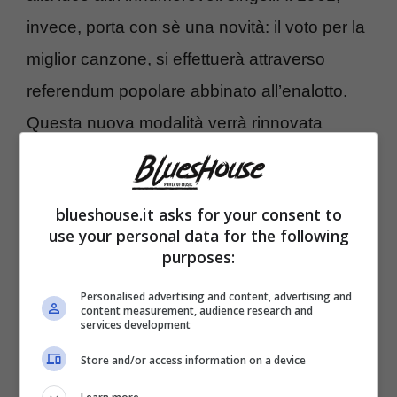
invece, porta con sè una novità: il voto per la
miglior canzone, si effettuerà attraverso
referendum popolare abbinato all’enalotto.
Questa nuova modalità verrà rinnovata
anche per l’anno seguente, che verrà
seguito anche in Giappone e in Polonia.
blueshouse.it asks for your consent to
L’innovativo mezzo di voto ritornerà alla sua
use your personal data for the following
formula classica, nel 1963, con una giuria
purposes:
interna e in giro per l’Italia. Una folata di aria
Personalised advertising and content, advertising and
content measurement, audience research and
fresca è rappresentata dall’edizione del
services development
1964. La quattordicesima edizione di
Store and/or access information on a device
Sanremo, porterà sul palco artisti stranieri