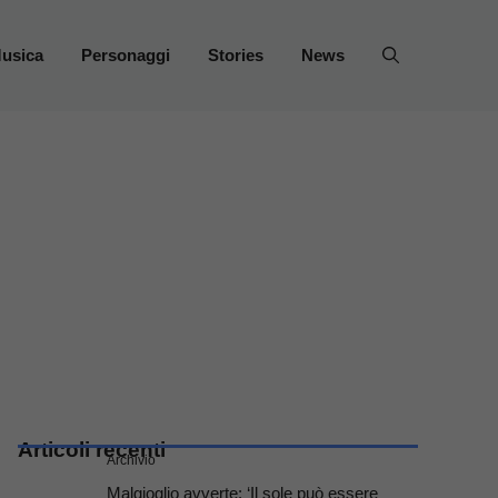
usica
Personaggi
Stories
News
Articoli recenti
Archivio
Malgioglio avverte: ‘Il sole può essere