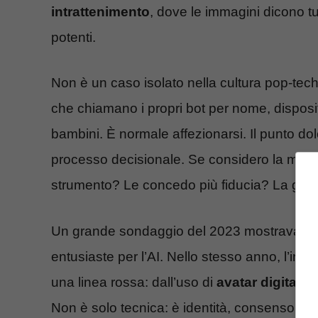
intrattenimento
, dove le immagini dicono tut
potenti.
Non è un caso isolato nella cultura pop-tec
che chiamano i propri bot per nome, disposit
bambini. È normale affezionarsi. Il punto do
processo decisionale. Se considero la mia 
strumento? Le concedo più fiducia? La gius
Un grande sondaggio del 2023 mostrava un
entusiaste per l’AI. Nello stesso anno, l’ind
una linea rossa: dall’uso di
avatar digitali
al
Non è solo tecnica: è identità, consenso, po