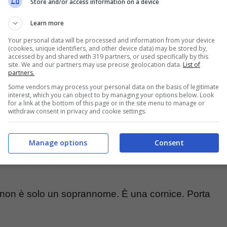
Store and/or access information on a device
Learn more
esponsabilità
Your personal data will be processed and information from your device
(cookies, unique identifiers, and other device data) may be stored by,
accessed by and shared with 319 partners, or used specifically by this
site. We and our partners may use precise geolocation data.
List of
partners.
Some vendors may process your personal data on the basis of legitimate
interest, which you can object to by managing your options below. Look
for a link at the bottom of this page or in the site menu to manage or
withdraw consent in privacy and cookie settings.
Manage options
Consent
o” non è solo un soprannome. È una cornice. Porta