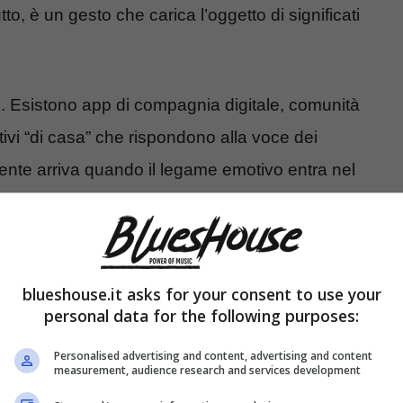
to, è un gesto che carica l’oggetto di significati
h. Esistono app di compagnia digitale, comunità
ivi “di casa” che rispondono alla voce dei
lente arriva quando il legame emotivo entra nel
AI una creatura, smetto di vederla come
tifico quando sbaglia?
blueshouse.it asks for your consent to use your
a maggioranza di persone più preoccupate che
personal data for the following purposes:
ustria dello spettacolo ha trattato l’argomento come
Personalised advertising and content, advertising and content
le comparse sintetiche, fino alle “voci clonate”.
measurement, audience research and services development
tere.