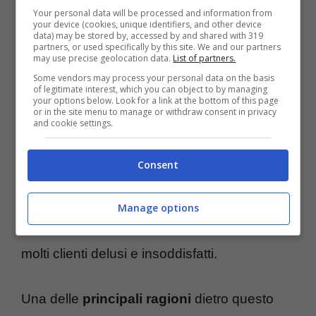
ospiti
parlano di un calo drastico nella
Your personal data will be processed and information from
your device (cookies, unique identifiers, and other device
qualità del servizio e nell’atmosfera generale
data) may be stored by, accessed by and shared with 319
partners, or used specifically by this site. We and our partners
degli eventi. Tuttavia, da quando la struttura
may use precise geolocation data.
List of partners.
Some vendors may process your personal data on the basis
è stata
confiscata
e passata sotto il controllo
of legitimate interest, which you can object to by managing
your options below. Look for a link at the bottom of this page
del comune di Sant’Antonio Abate, le cose
or in the site menu to manage or withdraw consent in privacy
and cookie settings.
sono
cambiate radicalmente
.
Consent
Le
disdette improvvise
nelle prenotazioni si
sono moltiplicate tra le regali sale da pranzo
Manage options
del
Castello delle Cerimonie
, lasciando
molti clienti delusi e insoddisfatti.
Una delle
principali ragioni
dietro questo