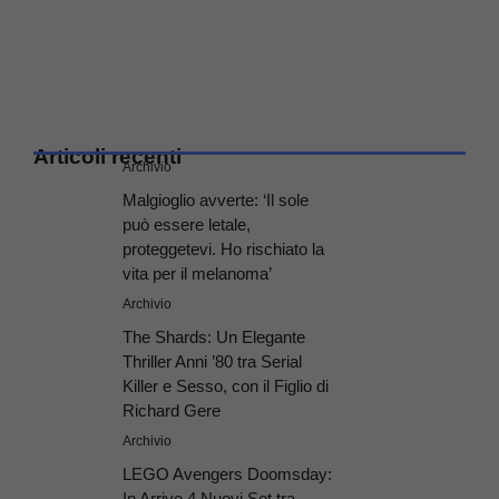
Articoli recenti
Archivio
Malgioglio avverte: ‘Il sole
può essere letale,
proteggetevi. Ho rischiato la
vita per il melanoma’
Archivio
The Shards: Un Elegante
Thriller Anni ’80 tra Serial
Killer e Sesso, con il Figlio di
Richard Gere
Archivio
LEGO Avengers Doomsday:
In Arrivo 4 Nuovi Set tra