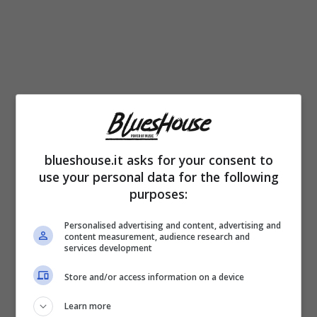
blueshouse.it asks for your consent to
use your personal data for the following
purposes:
Castello delle Cerimonie, le ultime
Personalised advertising and content, advertising and
testimonianze degli ospiti: perché
content measurement, audience research and
services development
piovono disdette improvvise
Store and/or access information on a device
Le
recensioni
e le
testimonianze
degli
Learn more