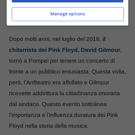
l’eredità dei Pink Floyd e ha alimentato il
Manage options
mito che li circonda.
Dopo molti anni, nel luglio del 2016,
il
chitarrista dei Pink Floyd, David Gilmour
,
tornò a Pompei per tenere un concerto di
fronte a un pubblico entusiasta. Questa volta,
però, l’Anfiteatro era affollato e Gilmour
ricevette addirittura la cittadinanza onoraria
dal sindaco. Questo evento sottolinea
l’importanza e l’influenza duratura dei Pink
Floyd nella storia della musica.