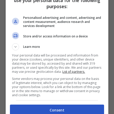
use your personal data for the following
purposes:
Personalised advertising and content, advertising and
content measurement, audience research and
services development
Store and/or access information on a device
Pink Floyd a Pompei (Blueshouse.it)
Learn more
Your personal data will be processed and information from
“Live at Pompeii” ha avuto un impatto
your device (cookies, unique identifiers, and other device
data) may be stored by, accessed by and shared with 319
duraturo sulla cultura popolare. Il film è
partners, or used specifically by this site. We and our partners
may use precise geolocation data.
List of partners.
diventato un cult, e le sue immagini sono
Some vendors may process your personal data on the basis
of legitimate interest, which you can object to by managing
state rese immortali attraverso versioni
your options below. Look for a link at the bottom of this page
or in the site menu to manage or withdraw consent in privacy
modificate, menzioni sparse, scritture e
and cookie settings.
persino film ispirati al documentario originale.
Consent
Questo ha contribuito a mantenere viva