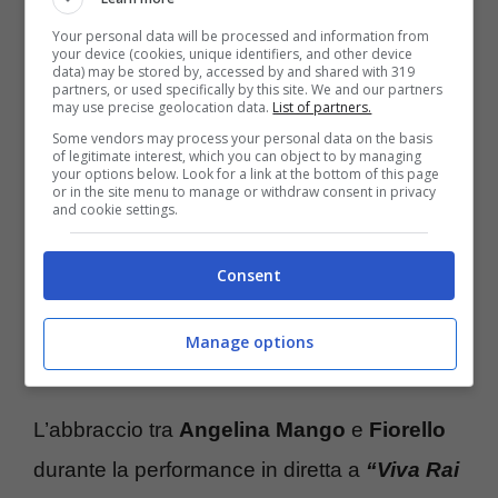
Mango, ha improvvisamente fatto un
gesto
Your personal data will be processed and information from
your device (cookies, unique identifiers, and other device
inaspettato
verso Fiorello, lasciando molti
data) may be stored by, accessed by and shared with 319
partners, or used specifically by this site. We and our partners
spettatori a
bocca aperta
. Il suo sorriso
may use precise geolocation data.
List of partners.
contagioso ha coinvolto anche il conduttore,
Some vendors may process your personal data on the basis
of legitimate interest, which you can object to by managing
your options below. Look for a link at the bottom of this page
che si è unito a lei sul palco per un ballo
or in the site menu to manage or withdraw consent in privacy
and cookie settings.
spontaneo insieme ai ballerini.
Consent
Angelina Mango e il gesto nei riguardi di
Fiorello a Viva Rai 2: cosa si evince per
Manage options
davvero dal loro incontro
L’abbraccio tra
Angelina Mango
e
Fiorello
durante la performance in diretta a
“Viva Rai