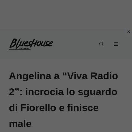
Vai
Menu
al
contenuto
Angelina a “Viva Radio
2”: incrocia lo sguardo
di Fiorello e finisce
male