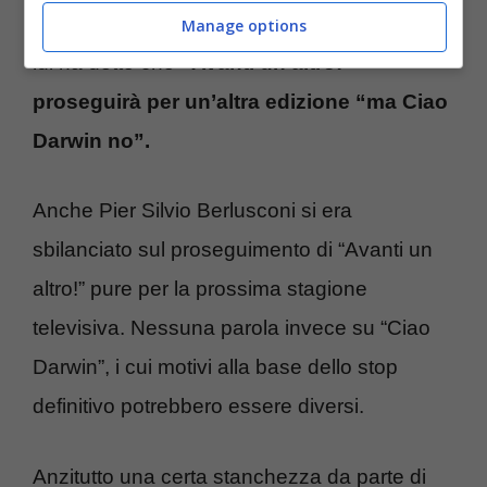
confermare tutto quanto. Parlando a tvblog
Manage options
lui ha detto che
“Avanti un altro!”
proseguirà per un’altra edizione “ma Ciao
Darwin no”.
Anche Pier Silvio Berlusconi si era
sbilanciato sul proseguimento di “Avanti un
altro!” pure per la prossima stagione
televisiva. Nessuna parola invece su “Ciao
Darwin”, i cui motivi alla base dello stop
definitivo potrebbero essere diversi.
Anzitutto una certa stanchezza da parte di