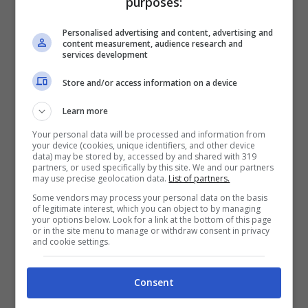
purposes:
E dunque chiude tutto, in maniera trionfale
dal momento che gli ascolti continuano ad
Personalised advertising and content, advertising and
content measurement, audience research and
essere sempre più che buoni. Ma a questo
services development
punto all’ultima puntata sarà il momento
Store and/or access information on a device
dell’addio. Il presentatore storico di questo
Learn more
show ha svelato tutto quanto.
E l’ultima
Your personal data will be processed and information from
your device (cookies, unique identifiers, and other device
puntata è avvenuta il 23 febbraio del 2024
.
data) may be stored by, accessed by and shared with 319
partners, or used specifically by this site. We and our partners
may use precise geolocation data.
List of partners.
È “Ciao Darwin” che andrà in pensione.
Some vendors may process your personal data on the basis
of legitimate interest, which you can object to by managing
your options below. Look for a link at the bottom of this page
Magari il format verrà riproposto più in là, ma
or in the site menu to manage or withdraw consent in privacy
and cookie settings.
sicuramente non ci sarà più la coppia
composta da Paolo Bonolis e Luca Laurenti
Consent
alla conduzione. Ed è proprio Bonolis a