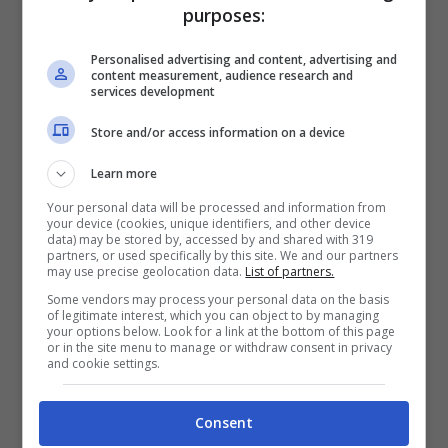
purposes:
Personalised advertising and content, advertising and
content measurement, audience research and
La gaffe in questione è andata in onda
services development
proprio durante l’appuntamento di giovedì 7
Store and/or access information on a device
dicembre. La conduttrice, prima di
Learn more
trasmettere l’esterna tra Ida e il corteggiatore
Your personal data will be processed and information from
Mario, l’ha introdotta con queste parole:
your device (cookies, unique identifiers, and other device
data) may be stored by, accessed by and shared with 319
partners, or used specifically by this site. We and our partners
“
Vediamo l’esterna che Ida ha fatto con
may use precise geolocation data.
List of partners.
Alessandro
“. Peccato, però, che Alessandro
Some vendors may process your personal data on the basis
of legitimate interest, which you can object to by managing
fosse proprio l’ex della Platano, tornato in
your options below. Look for a link at the bottom of this page
or in the site menu to manage or withdraw consent in privacy
and cookie settings.
studio per
rimettersi in gioco con la Di
Padua
.
Consent