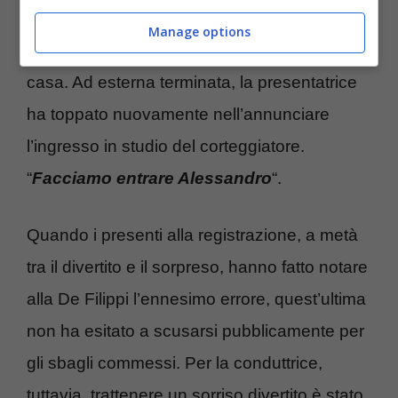
Nel proseguo della puntata, le cose non
Manage options
sono affatto migliorate per la padrona di
casa. Ad esterna terminata, la presentatrice
ha toppato nuovamente nell’annunciare
l’ingresso in studio del corteggiatore.
“
Facciamo entrare Alessandro
“.
Quando i presenti alla registrazione, a metà
tra il divertito e il sorpreso, hanno fatto notare
alla De Filippi l’ennesimo errore, quest’ultima
non ha esitato a scusarsi pubblicamente per
gli sbagli commessi. Per la conduttrice,
tuttavia, trattenere un sorriso divertito è stato