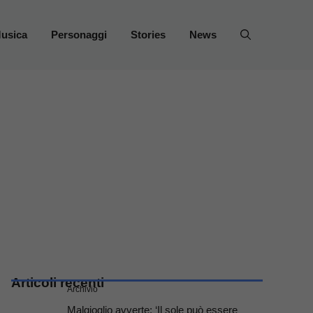
usica
Personaggi
Stories
News
Articoli recenti
Archivio
Malgioglio avverte: ‘Il sole può essere