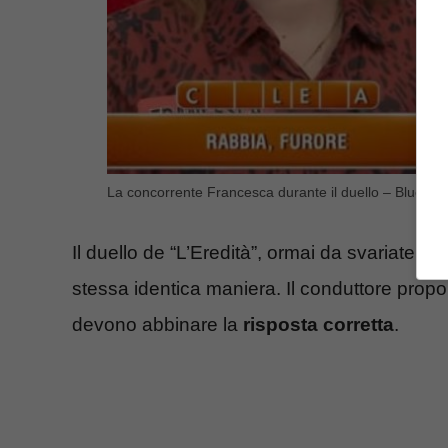
La concorrente Francesca durante il duello – Blueshou
Il duello de “L’Eredità”, ormai da svariate e
stessa identica maniera. Il conduttore pro
devono abbinare la
risposta corretta
.