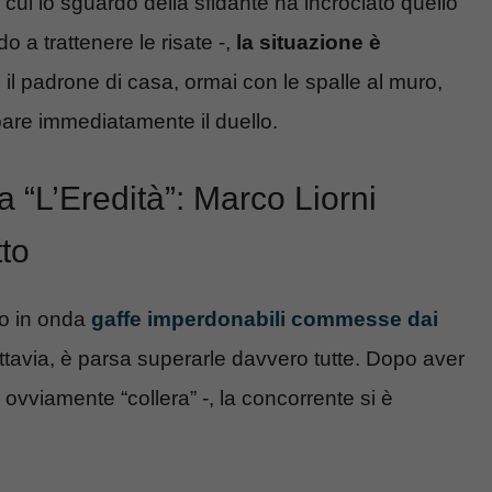
cui lo sguardo della sfidante ha incrociato quello
 a trattenere le risate -,
la situazione è
e il padrone di casa, ormai con le spalle al muro,
pare immediatamente il duello.
 “L’Eredità”: Marco Liorni
tto
no in onda
gaffe imperdonabili commesse dai
uttavia, è parsa superarle davvero tutte. Dopo aver
 ovviamente “collera” -, la concorrente si è