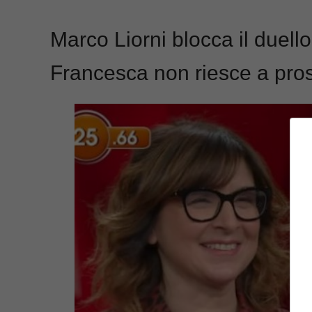
Marco Liorni blocca il duello
Francesca non riesce a pro