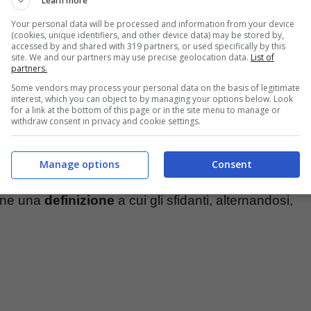
Learn more
Your personal data will be processed and information from your device
(cookies, unique identifiers, and other device data) may be stored by,
accessed by and shared with 319 partners, or used specifically by this
site. We and our partners may use precise geolocation data.
List of
partners.
Some vendors may process your personal data on the basis of legitimate
interest, which you can object to by managing your options below. Look
for a link at the bottom of this page or in the site menu to manage or
withdraw consent in privacy and cookie settings.
se.it
Manage options
Consent
dizioni a questa parte, funziona sempre nella
pone una
definizione
a cui gli sfidanti, alternandosi,