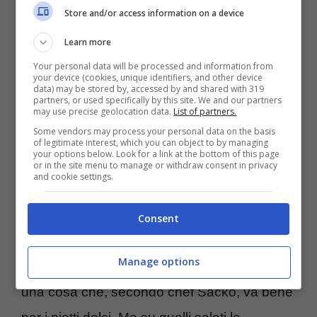
Store and/or access information on a device
preparazione di Sara. A farle presente che
Learn more
c’è una presenza eccessiva di caffè
è lo
Your personal data will be processed and information from
chef francese Mory Sacko.
your device (cookies, unique identifiers, and other device
data) may be stored by, accessed by and shared with 319
partners, or used specifically by this site. We and our partners
may use precise geolocation data.
List of partners.
Questi spiega alla concorrente che “con
Some vendors may process your personal data on the basis
of legitimate interest, which you can object to by managing
troppo caffè il piatto finisce con l’essere
your options below. Look for a link at the bottom of this page
or in the site menu to manage or withdraw consent in privacy
amaro in maniera eccessiva. E l’unica cosa
and cookie settings.
che resta da fare è metterci una pezza
Consent
versando dello zucchero in aggiunta”.
Manage options
Risultato: troppo caffè e troppo zucchero
,
una cosa che, secondo chef Sacko, va bene