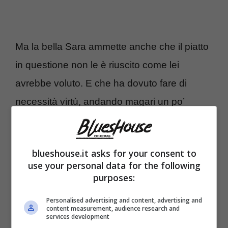
Ma la bella Sara ammette anche che il piatto
in questione non le è riuscito come lei
avrebbe voluto. E che ha dovuto fare di
necessità virtù, andando magari un po’
troppo a vista. E purtroppo
il giudizio della
giuria di Masterchef
non è stato dei più
blueshouse.it asks for your consent to
positivi.
use your personal data for the following
purposes:
Chef Giorgio Locatelli chiede qualche
Personalised advertising and content, advertising and
informazione proprio sulla salsa al caffè.
content measurement, audience research and
services development
Questo è alla fine il punto critico della