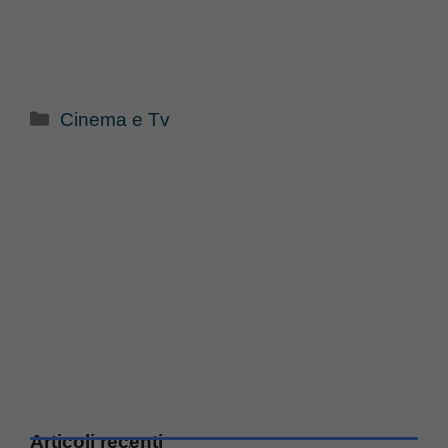
Categorie
Cinema e Tv
Articoli recenti