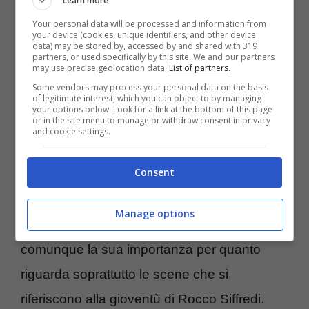
Learn more
cinematografico. La parte di Tommaso Tano,
Your personal data will be processed and information from
defunto fratello di Rocco Siffredi (il cui vero
your device (cookies, unique identifiers, and other device
data) may be stored by, accessed by and shared with 319
nome è Rocco Antonio Tano, n.d.r.) è invece
partners, or used specifically by this site. We and our partners
may use precise geolocation data.
List of partners.
di
Adriano Giannini
, figlio del noto attore
Some vendors may process your personal data on the basis
of legitimate interest, which you can object to by managing
Giancarlo.
your options below. Look for a link at the bottom of this page
or in the site menu to manage or withdraw consent in privacy
and cookie settings.
Ma in “SuperSex” annoveriamo anche la
Consent
presenza di un altro attore, ammirato
nella
famosa fiction della Rai “Mare Fuori”
. La
Manage options
parte ricoperta non è di primo piano ma ha
comunque la sua importanza per quanto
riguarda soprattutto le scene che si
riferiscono alla gioventù di Rocco Siffredi.