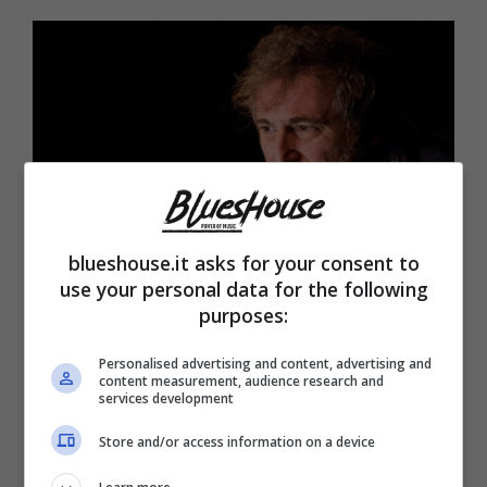
blueshouse.it asks for your consent to
use your personal data for the following
purposes:
Domenico Galasso (Blueshouse.it)
Personalised advertising and content, advertising and
C’è poi Jasmine Trinca
, che da “La stanza
content measurement, audience research and
services development
del figlio” di Nanni Moretti in poi, nel 2001, ha
Store and/or access information on a device
conseguito diversi successi in ambito