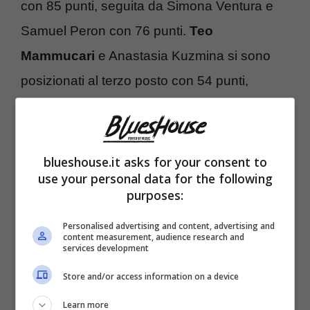
con 85 punti, seguita da Simona Ventura e
Samuel Peron con 76 punti.
Teo
Mammucari
e Anastasia Kuzmina si sono
posizionati al terzo posto con 54 punti,
seguiti da Sara Croce e Luca Favilla (50
punti), Lorenzo Tano e Lucrezia Lando (45
punti) e, chiudendo la classifica, Giovanni
blueshouse.it asks for your consent to
use your personal data for the following
Terzi e Giada Lini con 18 punti.
purposes:
Personalised advertising and content, advertising and
content measurement, audience research and
services development
Store and/or access information on a device
Learn more