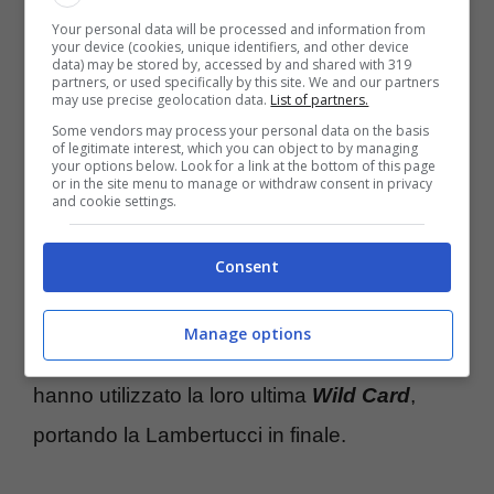
Your personal data will be processed and information from
your device (cookies, unique identifiers, and other device
data) may be stored by, accessed by and shared with 319
partners, or used specifically by this site. We and our partners
may use precise geolocation data.
List of partners.
Some vendors may process your personal data on the basis
of legitimate interest, which you can object to by managing
La
tensione
è salita durante il
ballottaggio
your options below. Look for a link at the bottom of this page
or in the site menu to manage or withdraw consent in privacy
tra Giovanni Terzi e Giada Lini e la coppia
and cookie settings.
ripescata, Rosanna Lambertucci e Simone
Consent
Casula. Terzi ha conquistato la vittoria, ma
una mossa sorprendente ha caratterizzato la
Manage options
serata. Sara Di Vaira e Simone De Pasquale
hanno utilizzato la loro ultima
Wild Card
,
portando la Lambertucci in finale.