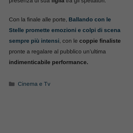
presenza di sua
figlia
tra gli spettatori.
Con la finale alle porte,
Ballando con le
Stelle promette emozioni e colpi di scena
sempre più intensi
, con le
coppie finaliste
pronte a regalare al pubblico un’ultima
indimenticabile performance.
Categorie
Cinema e Tv