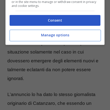
modi per tornare ad essere considerata in
or in the site menu to manage or withdraw consent in privacy
and cookie settings.
bene ne avrà.
Consent
La più celebre tra gli influencer
sembra
avere capito l’errore compiuto. Intanto a “La
Manage options
vita in diretta” si parlerà di questa spinosa
situazione solamente nel caso in cui
dovessero emergere degli elementi nuovi e
talmente eclatanti da non potere essere
ignorati.
L’annuncio lo ha dato lo stesso giornalista
originario di Catanzaro, che essendo un