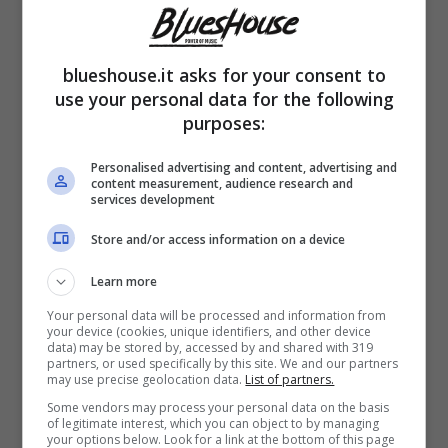
blueshouse.it asks for your consent to
use your personal data for the following
purposes:
Personalised advertising and content, advertising and
content measurement, audience research and
services development
Store and/or access information on a device
Prima o poi anche la gente a casa si stufa di
Learn more
sentire trattare sempre gli stessi temi. Inoltre
Your personal data will be processed and information from
your device (cookies, unique identifiers, and other device
la Ferragni sta lavorando per riabilitare la sua
data) may be stored by, accessed by and shared with 319
partners, or used specifically by this site. We and our partners
immagine, per cui meno se parla da adesso
may use precise geolocation data.
List of partners.
Some vendors may process your personal data on the basis
in poi e meglio sarà per lei. Che di certo di
of legitimate interest, which you can object to by managing
your options below. Look for a link at the bottom of this page