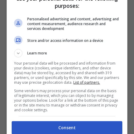
purposes:
La Pellegrini legge una domanda sul biglietto
Personalised advertising and content, advertising and
che ha appena ricevuto dalla Leotta:
“Un bel
content measurement, audience research and
services development
rapporto negli spogliatoi, dici si o no?”
.
Store and/or access information on a device
La campionessa olimpica appare assai
divertita e risponde con un si netto, “anche
Learn more
se non mi è mai capitato”. Però una
Your personal data will be processed and information from
your device (cookies, unique identifiers, and other device
data) may be stored by, accessed by and shared with 319
esperienza simile sembra proprio che sia
partners, or used specifically by this site. We and our partners
may use precise geolocation data.
List of partners.
accaduta.
Some vendors may process your personal data on the basis
of legitimate interest, which you can object to by managing
your options below. Look for a link at the bottom of this page
A parlarne fu Luca Marin nel 2018.
Lui è un
or in the site menu to manage or withdraw consent in privacy
and cookie settings.
suo ex, altrettanto famoso per avere
conseguito diverse vittorie nel nuoto. L’ex
Consent