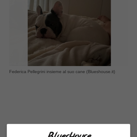
Federica Pellegrini insieme al suo cane (Blueshouse.it)