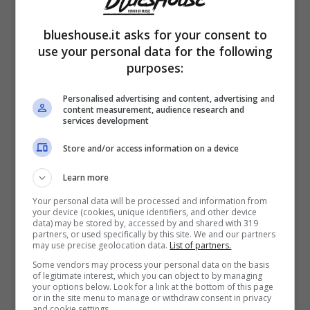
blueshouse.it asks for your consent to
use your personal data for the following
purposes:
L’ex nuotatrice posta diverse storie che
Personalised advertising and content, advertising and
hanno come protagonisti i suoi cani a cui è
content measurement, audience research and
services development
affezionata e che dormono con lei. Nelle foto
Store and/or access information on a device
non si nota molto, se non la presenza di
questi amici pelosetti che la
circondano col
Learn more
loro amore e calore
e la Pellegrini pare
Your personal data will be processed and information from
your device (cookies, unique identifiers, and other device
data) may be stored by, accessed by and shared with 319
rigenerarsi. Manca poco per il parto e gli
partners, or used specifically by this site. We and our partners
may use precise geolocation data.
List of partners.
ultimi momenti sono decisamente quelli piu’
Some vendors may process your personal data on the basis
stancanti, ecco perché godere del tepore
of legitimate interest, which you can object to by managing
your options below. Look for a link at the bottom of this page
or in the site menu to manage or withdraw consent in privacy
casalingo e delle calde coperte può
and cookie settings.