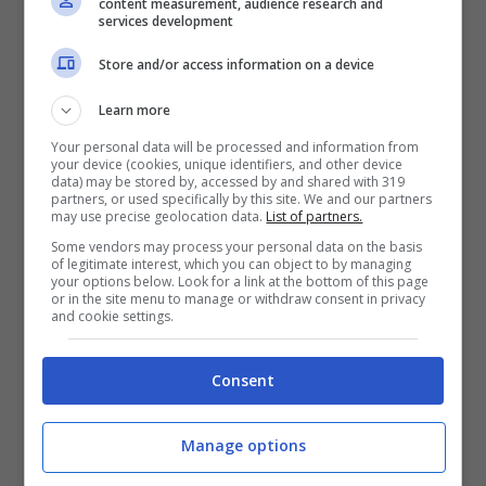
content measurement, audience research and
services development
Con tutta probabilità su Rai 1
rivedremo
Store and/or access information on a device
ancora il famoso game show dei pacchi
,
Learn more
nella prossima stagione televisiva.
Ma senza
Your personal data will be processed and information from
più Amadeus, che si è trasferito su NOVE
your device (cookies, unique identifiers, and other device
data) may be stored by, accessed by and shared with 319
partners, or used specifically by this site. We and our partners
accettando una stimolante proposta da
may use precise geolocation data.
List of partners.
Warner Bros. Lì
l’ex conduttore e direttore
Some vendors may process your personal data on the basis
of legitimate interest, which you can object to by managing
artistico degli ultimi cinque Festival di
your options below. Look for a link at the bottom of this page
or in the site menu to manage or withdraw consent in privacy
and cookie settings.
Sanremo
avrà una importante voce in
capitolo sui progetti che lo vedranno come
Consent
protagonista, e non farà solo da
presentatore.
Manage options