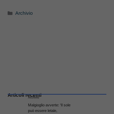
Categorie
Archivio
Articoli recenti
Archivio
Malgioglio avverte: ‘Il sole
può essere letale,