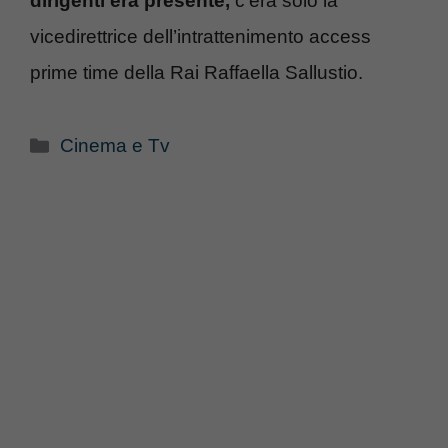
dirigenti era presente,
c’era solo la
vicedirettrice dell’intrattenimento access
prime time della Rai Raffaella Sallustio.
Categorie
Cinema e Tv