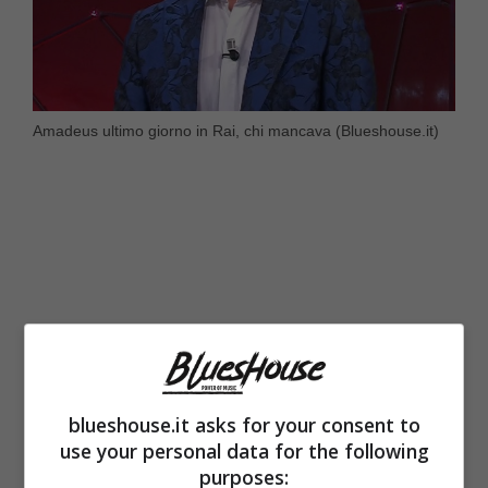
Amadeus ultimo giorno in Rai, chi mancava (Blueshouse.it)
blueshouse.it asks for your consent to
use your personal data for the following
purposes:
Lo scorso venerdì 10 maggio è stato
l’ultimo