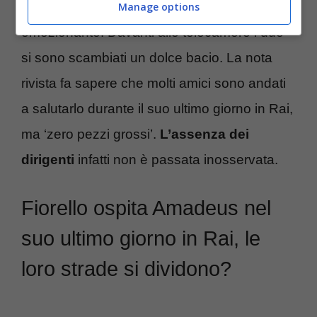
Civitillo
in un momento così particolare ed
Manage options
emozionante. Davanti alle telecamere i due
si sono scambiati un dolce bacio. La nota
rivista fa sapere che molti amici sono andati
a salutarlo durante il suo ultimo giorno in Rai,
ma ‘zero pezzi grossi’.
L’assenza dei
dirigenti
infatti non è passata inosservata.
Fiorello ospita Amadeus nel
suo ultimo giorno in Rai, le
loro strade si dividono?