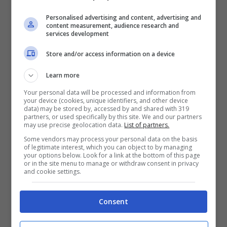
giorno in Rai
per l’amatissimo conduttore,
Personalised advertising and content, advertising and
content measurement, audience research and
services development
che si è recato in Viale Mazzini per registrate
l’ultimo blocco di
puntate di
Affari Tuoi
,
il
Store and/or access information on a device
noto game show che per anni ha condotto su
Learn more
Rai Uno. Nell’ultimo numero in edicola da
Your personal data will be processed and information from
your device (cookies, unique identifiers, and other device
mercoledì 15 maggio il
settimanale Chi
ha
data) may be stored by, accessed by and shared with 319
partners, or used specifically by this site. We and our partners
may use precise geolocation data.
List of partners.
pubblicato alcuni scatti che lo ritraggono
Some vendors may process your personal data on the basis
mentre entra al Teatro delle Vittorie ed è
of legitimate interest, which you can object to by managing
your options below. Look for a link at the bottom of this page
impossibile non notare la sua evidente
or in the site menu to manage or withdraw consent in privacy
and cookie settings.
emozione.
Consent
Al suo fianco c’era la
moglie Giovanna