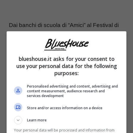
Dai banchi di scuola di “Amici” al Festival di
Sanremo con
“Tutte le volte che..” brano
che nel 2010 lo ha incoronato all’Ariston
,
volto di tante trasmissioni televisive come
blueshouse.it asks for your consent to
use your personal data for the following
“Ballando con le stelle”, “Tale e Quale Show”
purposes:
e “Il Cantante Mascherato”, oggi ha cambiato
Personalised advertising and content, advertising and
decisamente la sua vita e da qui a breve lo
content measurement, audience research and
services development
troveremo a capo di un salone.
Store and/or access information on a device
Avete capito di chi si tratta? È
Valerio
Learn more
Scanu,
classe 1990, cantante molto
Your personal data will be processed and information from