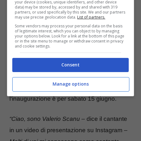
your device (cookies, unique identifiers, and other device
data) may be stored by, accessed by and shared with 319
apprezzato ma
che ha vissuto alti e bassi
partners, or used specifically by this site. We and our partners
may use precise geolocation data.
List of partners.
nel corso della sua carriera,
che dopo
Some vendors may process your personal data on the basis
molte esperienze in musica ed in tv ha
of legitimate interest, which you can object to by managing
your options below. Look for a link at the bottom of this page
or in the site menu to manage or withdraw consent in privacy
deciso di dedicarsi ad altro. Proprio Scanu
and cookie settings.
con un video sui social ha annunciato di
essere diventato
parrucchiere
lanciando
Consent
l’apertura del
suo primo salone a Roma
:
Manage options
“Hannabrà”. L’appuntamento con
l’inaugurazione è per sabato 15 giugno.
“Ciao, sono Valerio Scanu
– dice il cantante
in un video di presentazione su Instagram –