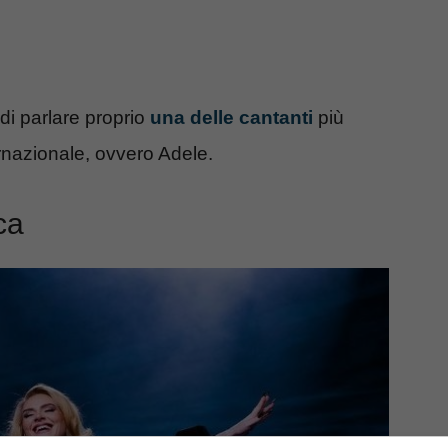
 di parlare proprio
una delle cantanti
più
ernazionale, ovvero Adele.
ca