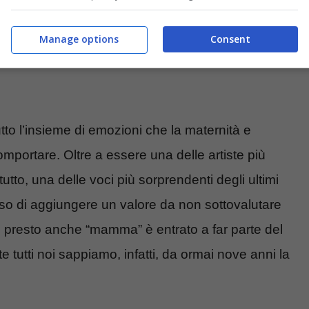
Manage options
Consent
tto l’insieme di emozioni che la maternità e
omportare. Oltre a essere una delle artiste più
tto, una delle voci più sorprendenti degli ultimi
so di aggiungere un valore da non sottovalutare
ben presto anche “mamma” è entrato a far parte del
tutti noi sappiamo, infatti, da ormai nove anni la