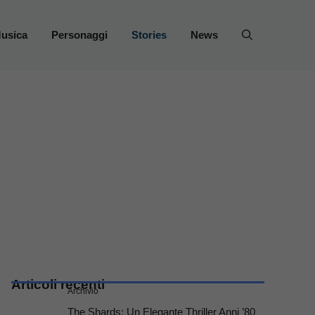
usica
Personaggi
Stories
News
Articoli recenti
Archivio
The Shards: Un Elegante Thriller Anni ’80