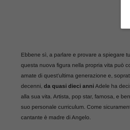
Ebbene sì, a parlare e provare a spiegare tu
questa nuova figura nella propria vita può c
amate di quest’ultima generazione e, soprattu
decenni,
da quasi dieci anni
Adele ha deci
alla sua vita. Artista, pop star, famosa, e 
suo personale curriculum. Come sicuramente 
cantante è madre di Angelo.