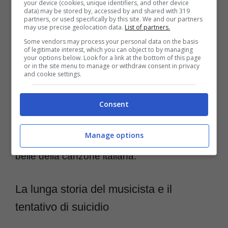
your device (cookies, unique identifiers, and other device
della biografia
, in bilico tra cinismo e ironia,
data) may be stored by, accessed by and shared with 319
partners, or used specifically by this site. We and our partners
per questo motivo Paoli l’ha scelta per la
may use precise geolocation data.
List of partners.
Some vendors may process your personal data on the basis
copertina. In effetti, raccontare 90 anni di vita
of legitimate interest, which you can object to by managing
your options below. Look for a link at the bottom of this page
e 70 di carriera, non deve essere semplice,
or in the site menu to manage or withdraw consent in privacy
and cookie settings.
ma con la giusta dose di ironia si può
affrontare ogni momento, anche il più
Consent
delicato e oscuro. Disilluso, ironico, cinico,
Manage options
Gino Paoli ha attraversato le stagioni più
belle della canzone italiana.
La lunga storia del musicista e il
tentativo di suicidio