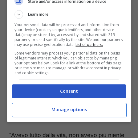
Store and/or access information on a device
morire. Il suicidio è l’unico atto dell’esistenza
Learn more
in cui l’uomo sceglie per sé” aveva affermato
Your personal data will be processed and information from
your device (cookies, unique identifiers, and other device
lo stesso Paoli in una vecchia intervista. Il
data) may be stored by, accessed by and shared with 319
partners, or used specifically by this site. We and our partners
proiettile, però, aveva deciso, in quella
may use precise geolocation data.
List of partners.
Some vendors may process your personal data on the basis
occasione, di fermarsi nel pericardio, dove
of legitimate interest, which you can object to by managing
your options below. Look for a link at the bottom of this page
tutt’ora resta incapsulato. Non aveva
or in the site menu to manage or withdraw consent in privacy
and cookie settings.
miracolosamente intaccato organi vitali.
Consent
Avevo tutto dalla vita, avevo visto
tutto… volevo vedere cosa c’era
Manage options
dall’altra parte: la parole di Paoli
“Avevo tutto dalla vita, non avevo più niente