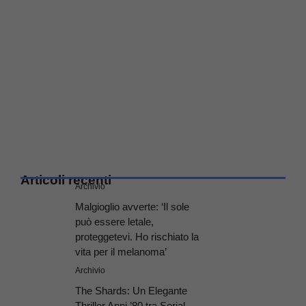
Articoli recenti
Archivio
Malgioglio avverte: ‘Il sole
può essere letale,
proteggetevi. Ho rischiato la
vita per il melanoma’
Archivio
The Shards: Un Elegante
Thriller Anni ’80 tra Serial