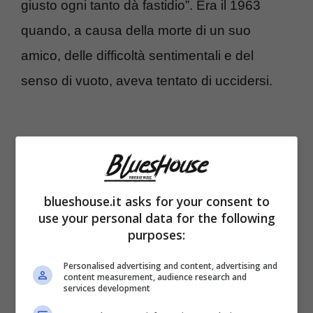
giusto ogni tanto dà fastidio”. Era il 1963
quando, a causa della morte di un suo
amico, delle difficoltà sentimentali e del
senso di vuoto, aveva tentato di uccidersi.
blueshouse.it asks for your consent to
use your personal data for the following
purposes:
Personalised advertising and content, advertising and
content measurement, audience research and
services development
“Non si sceglie di nascere, di amare, di