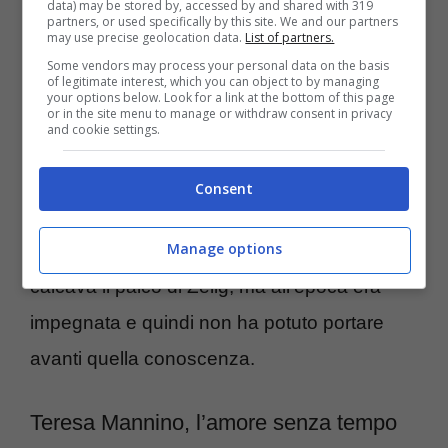
ritrovare la serenità con Andrea, suo attuale
data) may be stored by, accessed by and shared with 319
partners, or used specifically by this site. We and our partners
may use precise geolocation data.
List of partners.
compagno, con il quale ha avuto la figlia
Some vendors may process your personal data on the basis
Giuditta.
of legitimate interest, which you can object to by managing
your options below. Look for a link at the bottom of this page
or in the site menu to manage or withdraw consent in privacy
and cookie settings.
Batterista nella vita, Andrea ha saputo
conquistare il cuore di Teresa anni molto
Consent
tempo fa
. I due si sono conosciuti quando
Manage options
Teresa era agli esordi della sua carriera e
calcava il palco di Zelig, ma all’epoca era
impegnata e quindi non ha potuto portare
avanti quella conoscenza.
Teresa Mannino, l’amore senza tempo