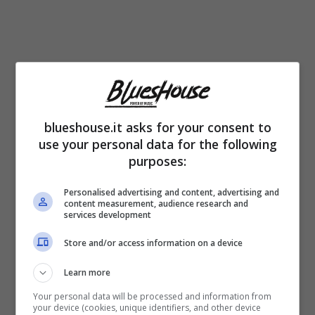
blueshouse.it asks for your consent to
use your personal data for the following
purposes:
Personalised advertising and content, advertising and
content measurement, audience research and
services development
Dopo solo due anni di matrimonio,
la
Mannino ha divorziato
, legandosi
Store and/or access information on a device
successivamente al produttore
Learn more
cinematografico Paolo Santolini, per poi
Your personal data will be processed and information from
your device (cookies, unique identifiers, and other device