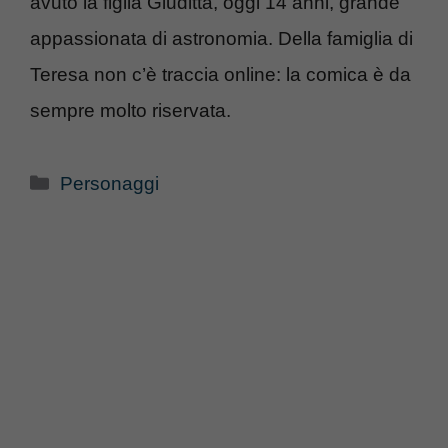
avuto la figlia Giuditta, oggi 14 anni, grande
appassionata di astronomia. Della famiglia di
Teresa non c’è traccia online: la comica è da
sempre molto riservata.
Categorie
Personaggi