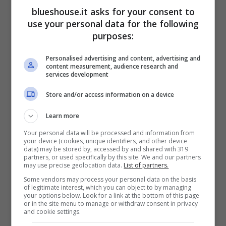
blueshouse.it asks for your consent to
senza timore nel
dire ciò che pensa,
use your personal data for the following
mettendoci quindi la faccia.
Ecco perché
purposes:
ha colto l’occasione di dire la sua
su Ciao
Personalised advertising and content, advertising and
Darwin, il celebre format che da anni
content measurement, audience research and
services development
ormai tiene incollati
alla televisione milioni
Store and/or access information on a device
di italiani per un
momento di svago e di
Learn more
spensieratezza.
Your personal data will be processed and information from
your device (cookies, unique identifiers, and other device
data) may be stored by, accessed by and shared with 319
Il programma pare non abbia subito gli effetti
partners, or used specifically by this site. We and our partners
may use precise geolocation data.
List of partners.
del tempo che passa, non risulta infatti
Some vendors may process your personal data on the basis
of legitimate interest, which you can object to by managing
obsoleto ed ancorato agli anni di esordio ma
your options below. Look for a link at the bottom of this page
or in the site menu to manage or withdraw consent in privacy
c’è un altro aspetto corollario ad esso,
and cookie settings.
ovvero la
figura delle donne
. Oggi si sta