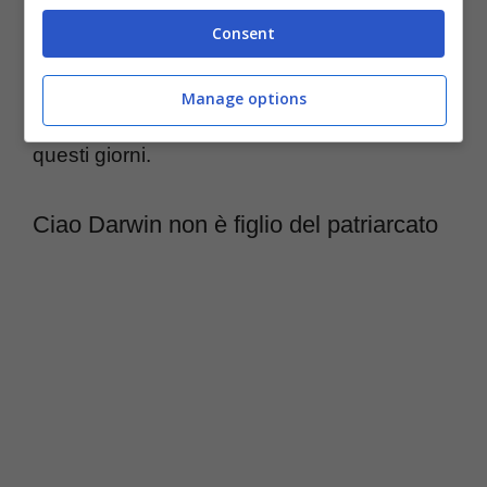
Consent
molto attenti a varie tematiche per timore di
alzare un
polverone mediatico
ed è un po’
Manage options
quello che è accaduto con Ciao Darwin in
questi giorni.
Ciao Darwin non è figlio del patriarcato