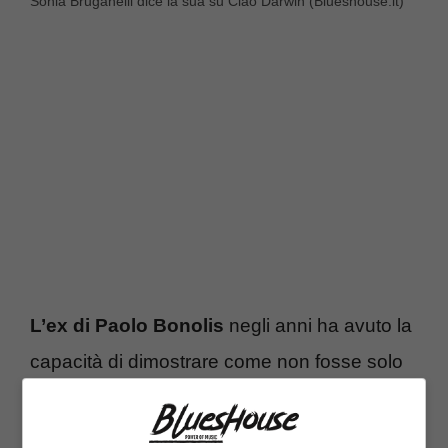
Sonia Bruganelli dice la sua su Ciao Darwin (Blueshouse.it)
L’ex di Paolo Bonolis
negli anni ha avuto la
capacità di dimostrare come non fosse solo
la moglie di dotata di bellezza e fascino, ma
una donna intelligente, arguta e soprattutto