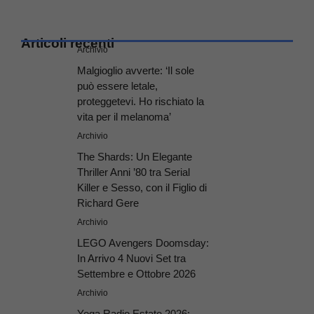
Articoli recenti
Archivio
Malgioglio avverte: ‘Il sole
può essere letale,
proteggetevi. Ho rischiato la
vita per il melanoma’
Archivio
The Shards: Un Elegante
Thriller Anni ’80 tra Serial
Killer e Sesso, con il Figlio di
Richard Gere
Archivio
LEGO Avengers Doomsday:
In Arrivo 4 Nuovi Set tra
Settembre e Ottobre 2026
Archivio
Yoga Radio Estate 2026: