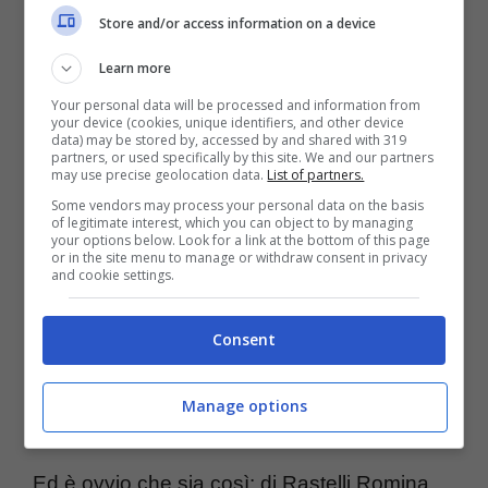
Store and/or access information on a device
precedente relazione, una di vent’anni ed
una più piccola
Learn more
Your personal data will be processed and information from
your device (cookies, unique identifiers, and other device
In Rai Rastelli lavora come regista di alcune
data) may be stored by, accessed by and shared with 319
partners, or used specifically by this site. We and our partners
may use precise geolocation data.
List of partners.
trasmissioni tv e con Romina Carrisi fa
Some vendors may process your personal data on the basis
coppia fissa sin dalla primavera del 2022.
of legitimate interest, which you can object to by managing
your options below. Look for a link at the bottom of this page
Non ci sono tante informazioni in merito ma
or in the site menu to manage or withdraw consent in privacy
and cookie settings.
tra Stefano ed il suo famoso suocero
(usiamo questo termine pur non essendo
Consent
Stefano e Romina Jr. sposati) è buono, di
Manage options
rispetto e di stima reciproca.
Ed è ovvio che sia così: di Rastelli Romina