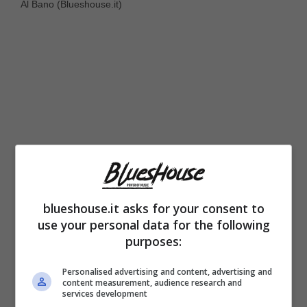
Al Bano (Blueshouse.it)
blueshouse.it asks for your consent to
use your personal data for the following
Stefano Rastelli è il compagno di Romina
purposes:
Carrisi e colui che l’ha resa mamma per la
Personalised advertising and content, advertising and
prima volta.
Lui ha 53 anni, sedici in più
content measurement, audience research and
services development
rispetto a lei
. Ha già due figlie avute da una