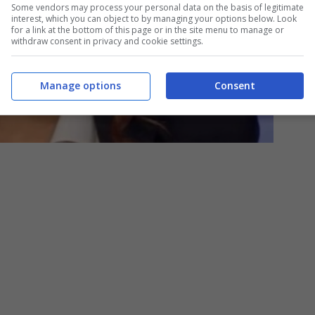
Some vendors may process your personal data on the basis of legitimate
interest, which you can object to by managing your options below. Look
for a link at the bottom of this page or in the site menu to manage or
withdraw consent in privacy and cookie settings.
Manage options
Consent