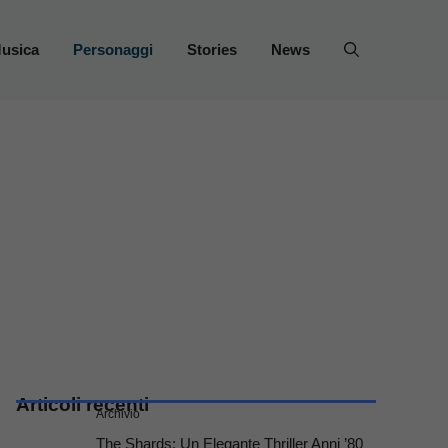
usica
Personaggi
Stories
News
Articoli recenti
Archivio
The Shards: Un Elegante Thriller Anni ’80