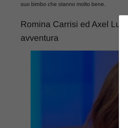
suo bimbo che stanno molto bene.
Romina Carrisi ed Axel Lup
avventura