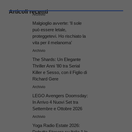
Articoli recenti
Archivio
Malgioglio avverte: ‘Il sole
può essere letale,
proteggetevi. Ho rischiato la
vita per il melanoma’
Archivio
The Shards: Un Elegante
Thriller Anni ’80 tra Serial
Killer e Sesso, con il Figlio di
Richard Gere
Archivio
LEGO Avengers Doomsday:
In Arrivo 4 Nuovi Set tra
Settembre e Ottobre 2026
Archivio
Yoga Radio Estate 2026:
Debutta Stasera su Italia 1 lo