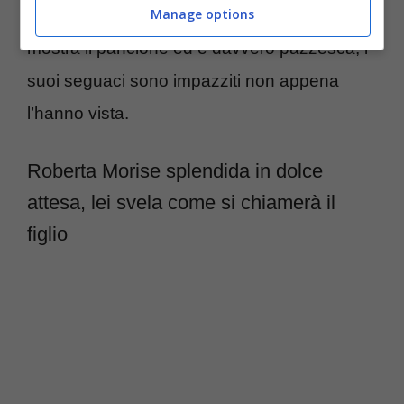
Manage options
sensualità da vendere. In uno degli scatti
mostra il pancione ed è davvero pazzesca, i
suoi seguaci sono impazziti non appena
l’hanno vista.
Roberta Morise splendida in dolce
attesa, lei svela come si chiamerà il
figlio