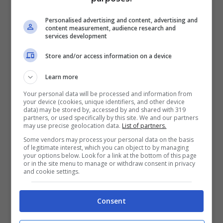
conosciuto nel suo ristorante e l’intesa tra
loro è stata subito forte, lei in una recente
Personalised advertising and content, advertising and
content measurement, audience research and
services development
intervista concessa al
settimanale Di Più
ha
fatto sapere che il compagno è stato davvero
Store and/or access information on a device
bravo a corteggiarla, ha saputo rispettare i
Learn more
suoi tempi e in poco tempo l’ha fatta
Your personal data will be processed and information from
your device (cookies, unique identifiers, and other device
innamorare di lui.
data) may be stored by, accessed by and shared with 319
partners, or used specifically by this site. We and our partners
may use precise geolocation data.
List of partners.
Some vendors may process your personal data on the basis
Anche con le forme arrotondate per via
of legitimate interest, which you can object to by managing
your options below. Look for a link at the bottom of this page
della
gravidanza
Roberta Morise
è più bella
or in the site menu to manage or withdraw consent in privacy
and cookie settings.
e sensuale che mai, un post che ha
pubblicato sul suo profilo Instagram mette in
Consent
risalto la sua irresistibile bellezza e la sua