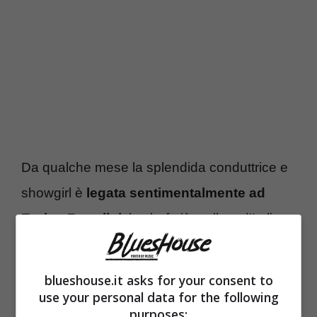
Da qualche mese la splendida conduttrice e
showgirl è
legata sentimentalmente ad
Enrico Bartolini
, lo chef più stellato d’Italia.
La loro storia d’amore è nata durante l’estate
del 2023 e in pochissimo tempo è diventata
blueshouse.it asks for your consent to
molto solida e importante. Si sono
use your personal data for the following
purposes: