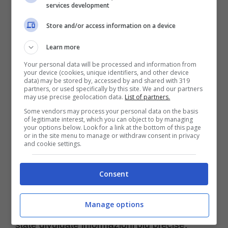
services development
primo marito della presentatrice Rita Dalla
Store and/or access information on a device
Chiesa. Queste le scarne informazioni che si
hanno rispetto a
Roberto Cirese
: l’uomo
Learn more
che, negli anni Settanta, faceva capitolare la
Your personal data will be processed and information from
your device (cookies, unique identifiers, and other device
data) may be stored by, accessed by and shared with 319
figlia del generale Carlo Alberto.
partners, or used specifically by this site. We and our partners
may use precise geolocation data.
List of partners.
Some vendors may process your personal data on the basis
Dal suo primo marito, la conduttrice
ebbe la
of legitimate interest, which you can object to by managing
your options below. Look for a link at the bottom of this page
sua unica figlia Giulia
. La quale, di giorno in
or in the site menu to manage or withdraw consent in privacy
and cookie settings.
giorno, sembrerebbe assomigliare sempre di
più alla mamma famosissima. Sul perché tra
Consent
Dalla Chiesa e Cirese il rapporto sia giunto al
Manage options
capolinea, ciò nonostante, non sono mai
state divulgate informazioni più precise.