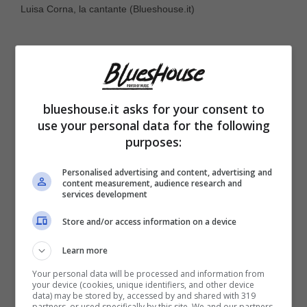
Luisa Corna, la cantante (Blueshouse.it)
blueshouse.it asks for your consent to
use your personal data for the following
purposes:
Personalised advertising and content, advertising and
content measurement, audience research and
services development
Store and/or access information on a device
Oggi 58 anni, Luisa Corna
è molto attiva sui
Learn more
social. In particolare, è seguitissima su
Your personal data will be processed and information from
Instagram
, dove conta di un profilo seguito
your device (cookies, unique identifiers, and other device
data) may be stored by, accessed by and shared with 319
da oltre 99 mila follower. Sul suo feed da
partners, or used specifically by this site. We and our partners