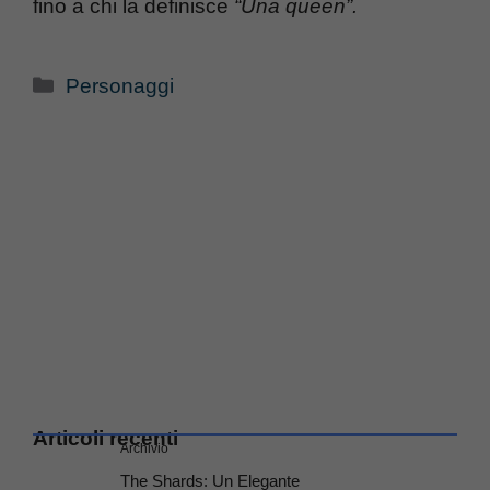
fino a chi la definisce
“Una queen”.
Categorie
Personaggi
Articoli recenti
Archivio
The Shards: Un Elegante