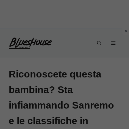
Vai
Menu
al
contenuto
Riconoscete questa
bambina? Sta
infiammando Sanremo
e le classifiche in