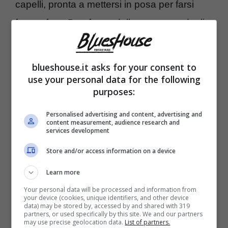
capelli, pronta a mettersi in posa per farsi
fotografare. Due facce della stessa medaglia
de
“La noia, fuori oraaa 🌶️🤍 #lanoia
#Sanremo2024”
così come la figlia di Mango
blueshouse.it asks for your consent to
ha scritto su Instagram.
use your personal data for the following
purposes:
Angelina strega l’Ariston e tutta Italia
Personalised advertising and content, advertising and
content measurement, audience research and
services development
Store and/or access information on a device
Learn more
Your personal data will be processed and information from
your device (cookies, unique identifiers, and other device
data) may be stored by, accessed by and shared with 319
partners, or used specifically by this site. We and our partners
may use precise geolocation data.
List of partners.