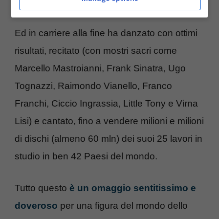
dedicò alla recitazione.
Ed in carriere alla fine ha danzato con ottimi
risultati, recitato (con mostri sacri come
Marcello Mastroianni, Frank Sinatra, Ugo
Tognazzi, Raimondo Vianello, Franco
Franchi, Ciccio Ingrassia, Little Tony e Virna
Lisi) e cantato, fino a vendere milioni e milioni
di dischi (almeno 60 mln) dei suoi 25 lavori in
studio in ben 42 Paesi del mondo.
Tutto questo
è un omaggio sentitissimo e
doveroso
per una figura del mondo dello