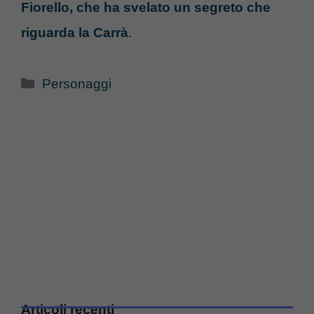
Fiorello, che ha svelato un segreto che
riguarda la Carrà
.
Categorie
Personaggi
Articoli recenti