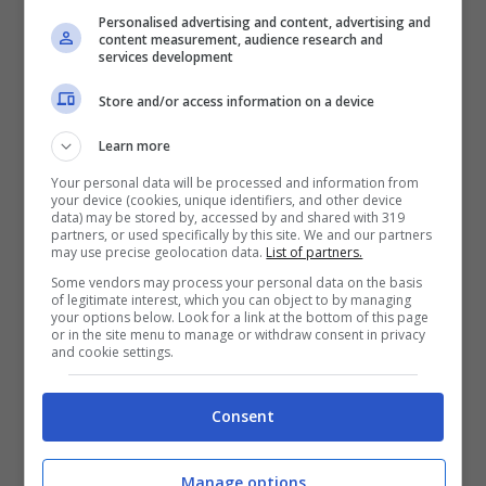
Personalised advertising and content, advertising and
ma prima lei era solamente Raffaella Pelloni.
content measurement, audience research and
services development
Ovvero la bambina cresciuta senza padre (i
Store and/or access information on a device
suoi divorziarono quando lei era appena
nata) e ad un certo punto anche senza
Learn more
Your personal data will be processed and information from
madre,
visto che a soli 8 anni
lei lasciò
your device (cookies, unique identifiers, and other device
data) may be stored by, accessed by and shared with 319
casa sua in Emilia-Romagna per andare a
partners, or used specifically by this site. We and our partners
may use precise geolocation data.
List of partners.
studiare prima danza e poi cinema a Roma.
Some vendors may process your personal data on the basis
of legitimate interest, which you can object to by managing
your options below. Look for a link at the bottom of this page
Qui fino ai 14 anni frequentò l’accademia di
or in the site menu to manage or withdraw consent in privacy
and cookie settings.
ballo della russa Jia Ruskaja, la quale causò
l’abbandono della Carrà dicendole di non
Consent
trovarla adeguata. Da lì quindi Raffaella si
Manage options