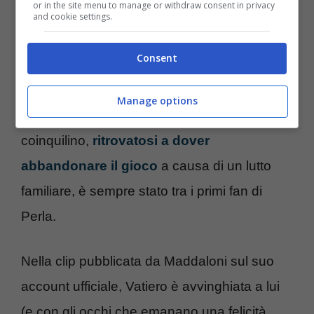
or in the site menu to manage or withdraw consent in privacy
and cookie settings.
Brunetti.
Consent
Subito dopo di lui, come rivelano le
Instagram stories apparse sul suo profilo, è
Manage options
stata la volta di
Marco Maddaloni
. Il
coinquilino,
ritrovatosi a dover
abbandonare il gioco
a causa di un lutto
familiare, è sempre stato tra i primi fan di
Perla.
Nella clip pubblicata da Maddaloni sul suo
account ufficiale, Vatiero è avvinghiata a lui
(e con gli occhi che emanano una felicità