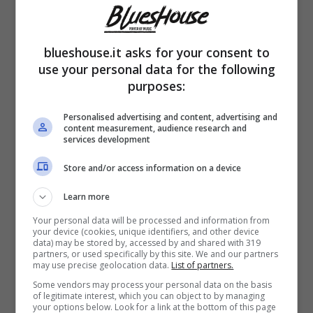
blueshouse.it asks for your consent to
use your personal data for the following
purposes:
Personalised advertising and content, advertising and
content measurement, audience research and
Era da poco stata annunciata la sua
vittoria
services development
al “Grande Fratello Vip”
. Perla Vatiero,
Store and/or access information on a device
incredula ed emozionatissima, è corsa ad
Learn more
abbracciare tutti coloro che, negli scorsi
Your personal data will be processed and information from
mesi, l’hanno sostenuta durante la sua
your device (cookies, unique identifiers, and other device
data) may be stored by, accessed by and shared with 319
partners, or used specifically by this site. We and our partners
avventura televisiva. E come prima persona,
may use precise geolocation data.
List of partners.
ovviamente, la classe 1997 non avrebbe
Some vendors may process your personal data on the basis
of legitimate interest, which you can object to by managing
potuto che scegliere il fidanzato Mirko
your options below. Look for a link at the bottom of this page