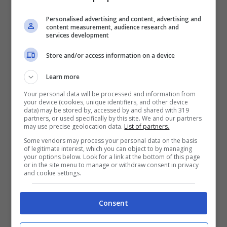
grande pubblico – Perla Vatiero non mancò
Personalised advertising and content, advertising and
di rimarcare in più di un’occasione di volersi
content measurement, audience research and
services development
affermare
sotto il
profilo professionale
. A
Store and/or access information on a device
differenza di quel che, in parallelo, aveva già
fatto il compagno Mirko Brunetti.
Learn more
Your personal data will be processed and information from
your device (cookies, unique identifiers, and other device
È trascorso quasi un anno – e che anno! –
data) may be stored by, accessed by and shared with 319
partners, or used specifically by this site. We and our partners
da quelle esternazioni, e la sorte della
may use precise geolocation data.
List of partners.
Some vendors may process your personal data on the basis
vincitrice del “Grande Fratello Vip”
of legitimate interest, which you can object to by managing
your options below. Look for a link at the bottom of this page
sembrerebbe esser stata stravolta da cima a
or in the site menu to manage or withdraw consent in privacy
and cookie settings.
fondo. La classe 1997, infatti, non solo si è
aggiudicata il primo gradino del podio nel
Consent
reality più seguito di Canale Cinque: ha