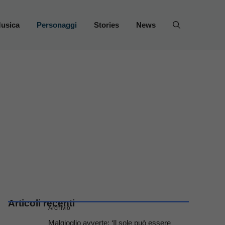
usica
Personaggi
Stories
News
Articoli recenti
Archivio
Malgioglio avverte: ‘Il sole può essere