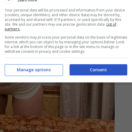
Learn more
Your personal data will be processed and information from your device
(cookies, unique identifiers, and other device data) may be stored by,
accessed by and shared with 319 partners, or used specifically by this
site. We and our partners may use precise geolocation data.
List of
partners.
Some vendors may process your personal data on the basis of legitimate
interest, which you can object to by managing your options below. Look
for a link at the bottom of this page or in the site menu to manage or
withdraw consent in privacy and cookie settings.
Manage options
Consent