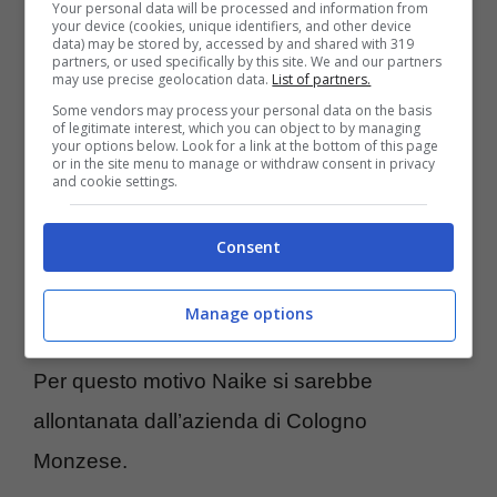
Your personal data will be processed and information from
your device (cookies, unique identifiers, and other device
sarebbe considerata sempre e comunque in
data) may be stored by, accessed by and shared with 319
partners, or used specifically by this site. We and our partners
subordine rispetto agli uomini. Non ingannino
may use precise geolocation data.
List of partners.
i successi delle varie Barbara D’Urso, Ilary
Some vendors may process your personal data on the basis
of legitimate interest, which you can object to by managing
your options below. Look for a link at the bottom of this page
Blasi,
Belen Rodriguez ed Alessia
or in the site menu to manage or withdraw consent in privacy
and cookie settings.
Marcuzzi
nel corso degli anni.
Consent
Sembra che alcuni uomini in vista di
Mediaset
abbiano molestato o comunque
Manage options
dato fastidio alle loro colleghe
meno note.
Per questo motivo Naike si sarebbe
allontanata dall’azienda di Cologno
Monzese.