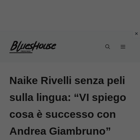
Vai
Menu
al
contenuto
Naike Rivelli senza peli
sulla lingua: “VI spiego
cosa è successo con
Andrea Giambruno”