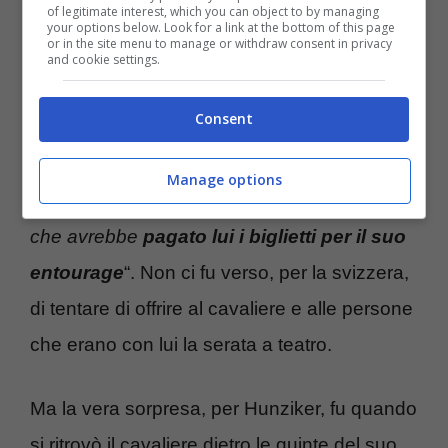
of legitimate interest, which you can object to by managing
impreparata.
your options below. Look for a link at the bottom of this page
or in the site menu to manage or withdraw consent in privacy
and cookie settings.
“
Era Silvio Berlusconi
– ha spiegato la classe
Consent
1977, di recente, ai microfoni del podcast
“Finance elite” -.
Mi disse che sarebbe
Manage options
venuto a vedere il mio spettacolo a teatro e
che avrebbe
pagato lui i biglietti per il suo
entourage
“. Non ci fu verso, per la svizzera,
di tentare di offrire al cavaliere e alle persone
che erano con lui la serata a teatro.
Ma la vera sorpresa, per Hunziker, fu quando
si ritrovò il cavaliere dietro le quinte del suo