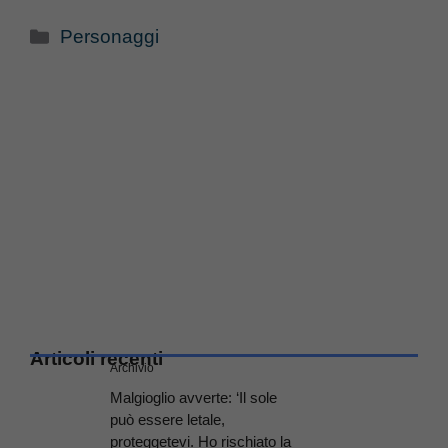
Categorie
Personaggi
Articoli recenti
Archivio
Malgioglio avverte: ‘Il sole
può essere letale,
proteggetevi. Ho rischiato la