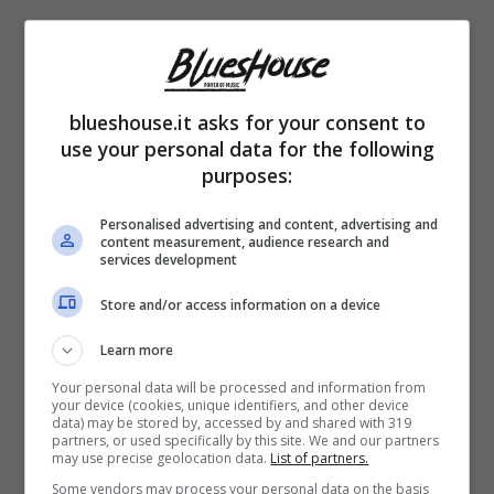
blueshouse.it asks for your consent to
use your personal data for the following
purposes:
Oltre ad essere la conduttrice di trasmissioni
Personalised advertising and content, advertising and
content measurement, audience research and
televisive quali
“Io Canto Family”
– che l’ha
services development
vista
prendere il posto di Gerry Scotti
-,
Store and/or access information on a device
Michelle Hunziker è spesso protagonista
Learn more
anche di tournée teatrali. Ed anni fa, proprio
Your personal data will be processed and information from
mentre era impegnata in uno spettacolo di
your device (cookies, unique identifiers, and other device
data) may be stored by, accessed by and shared with 319
partners, or used specifically by this site. We and our partners
cabaret, ricevette una telefonata che non
may use precise geolocation data.
List of partners.
mancò di coglierla completamente
Some vendors may process your personal data on the basis