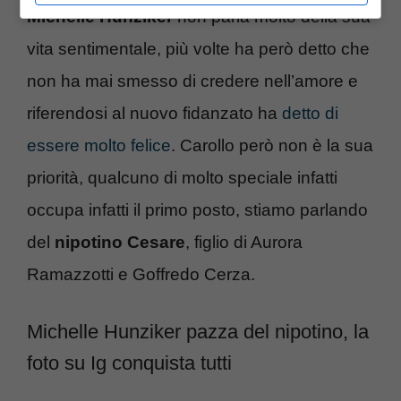
Michelle Hunziker
non parla molto della sua
vita sentimentale, più volte ha però detto che
non ha mai smesso di credere nell’amore e
riferendosi al nuovo fidanzato ha
detto di
essere molto felice
. Carollo però non è la sua
priorità, qualcuno di molto speciale infatti
occupa infatti il primo posto, stiamo parlando
del
nipotino Cesare
, figlio di Aurora
Ramazzotti e Goffredo Cerza.
Michelle Hunziker pazza del nipotino, la
foto su Ig conquista tutti