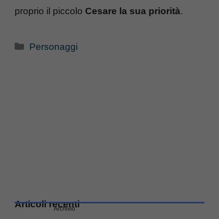
proprio il piccolo
Cesare la sua priorità
.
Categorie
Personaggi
Articoli recenti
Archivio