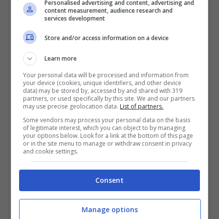
capolinea la splendida conduttrice ha avuto
Personalised advertising and content, advertising and
content measurement, audience research and
services development
un flirt con Giovanni Angiolini, più volte sono
stati pizzicati insieme in atteggiamenti intimi
Store and/or access information on a device
ma tra loro non ha funzionato e hanno preso
Learn more
strade diverse. Da qualche mese è uscita
Your personal data will be processed and information from
your device (cookies, unique identifiers, and other device
allo scoperto con il nuovo compagno
,
data) may be stored by, accessed by and shared with 319
partners, or used specifically by this site. We and our partners
may use precise geolocation data.
List of partners.
noto nel mondo dello spettacolo per i
Some vendors may process your personal data on the basis
presunti flirt avuti con Elisabetta Canalis,
of legitimate interest, which you can object to by managing
your options below. Look for a link at the bottom of this page
Elisabetta Gregoraci e Paola Barale. Si tratta
or in the site menu to manage or withdraw consent in privacy
and cookie settings.
di
Alessandro Carollo
, conosciuto anche
come l’osteopata dei vip, i due si mostrano
Consent
oggi più complici che mai.
Manage options