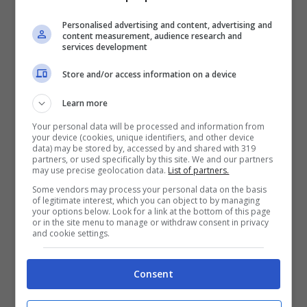
gruppo de “Il Volo”, tra i big in gara nella
Personalised advertising and content, advertising and
content measurement, audience research and
kermesse del 2024. Di recente, il 29enne è
services development
stato intervistato nell’ambito del podcast The
Store and/or access information on a device
BSMT, condotto da Gianluca Gazzoli.
Learn more
Durante l’ospitata, Ignazio ha parlato delle
Your personal data will be processed and information from
your device (cookies, unique identifiers, and other device
sue nozze imminenti, confessando
come
data) may be stored by, accessed by and shared with 319
partners, or used specifically by this site. We and our partners
abbia chiesto la mano della sua fidanzata
may use precise geolocation data.
List of partners.
dopo solo un mese e mezzo di
Some vendors may process your personal data on the basis
of legitimate interest, which you can object to by managing
your options below. Look for a link at the bottom of this page
frequentazione.
or in the site menu to manage or withdraw consent in privacy
and cookie settings.
“È stata un pazzia, una di quelle cose che
Consent
succedono una sola volta nella vita. Appena