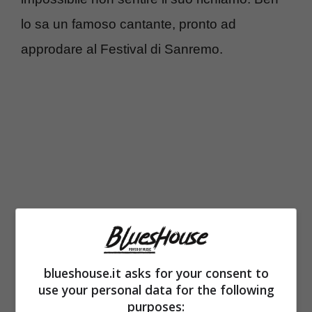
lo sa un famoso cantante, pronto ad
approdare al Festival di Sanremo.
blueshouse.it asks for your consent to
Si tratta di
Ignazio Boschetto, tenore dal
use your personal data for the following
grande talento
, diventato famoso con il
purposes: