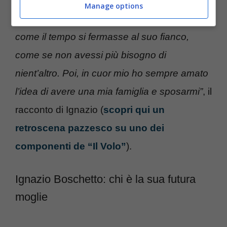
ho incontrato la mia compagna, ho intuito
Manage options
subito una stabilità con lei, sentendo quasi
come il tempo si fermasse al suo fianco,
come se non avessi più bisogno di
nient’altro. Poi, in cuor mio ho sempre amato
l’idea di avere una mia famiglia e sposarmi”
, il
racconto di Ignazio (
scopri qui un
retroscena pazzesco su uno dei
componenti de “Il Volo”
).
Ignazio Boschetto: chi è la sua futura
moglie