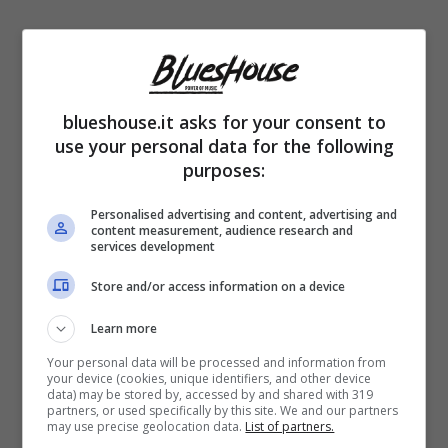
La
salute di Re Carlo
non sta andando
come sperato. Il Sovrano non sta affatto
bene: secondo quanto diffuso dai
tabloid
le
blueshouse.it asks for your consent to
use your personal data for the following
cure non stanno dando i loro frutti, a
purposes:
differenza di quanto invece sta comunicando
Personalised advertising and content, advertising and
lo staff reale. Da
Buckingham Palace
è
content measurement, audience research and
services development
stata diffusa la notizia del ritorno del Sovrano
Store and/or access information on a device
ai suoi impegni ufficiali.
Learn more
Malgrado questo, però, che ci teme il peggio,
Your personal data will be processed and information from
your device (cookies, unique identifiers, and other device
credendo che questi aggiornamenti
data) may be stored by, accessed by and shared with 319
partners, or used specifically by this site. We and our partners
may use precise geolocation data.
List of partners.
rassicuranti siano solo una copertura di una