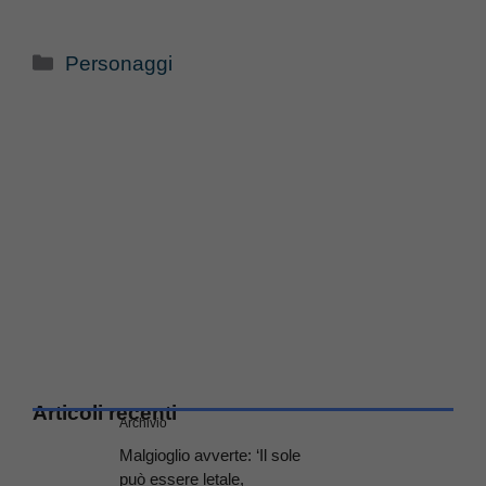
Categorie
Personaggi
Articoli recenti
Archivio
Malgioglio avverte: ‘Il sole
può essere letale,