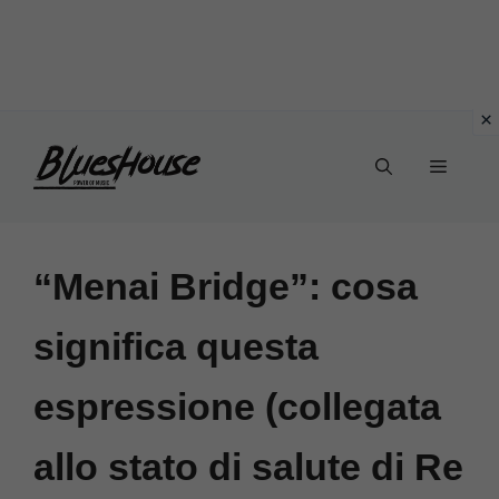
Vai
Menu
al
contenuto
“Menai Bridge”: cosa
significa questa
espressione (collegata
allo stato di salute di Re