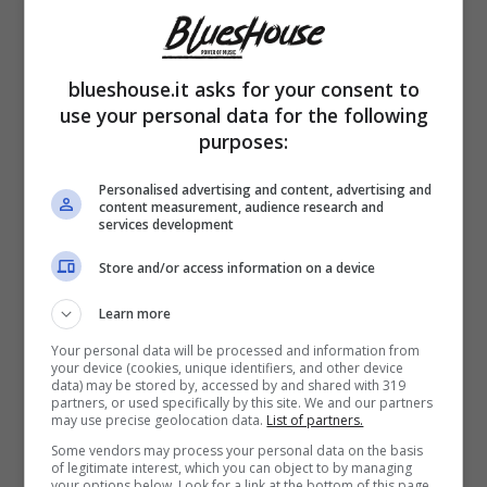
blueshouse.it asks for your consent to
use your personal data for the following
Oggi 62 anni, in merito alle
origini di Anna
purposes:
Oxa
si sa che è nata a Bari il 28 aprile 1961.
Personalised advertising and content, advertising and
Ma durante l’ultima ospitata a “Domenica In”,
content measurement, audience research and
services development
dopo anni la cantante ha confessato un
dettaglio sulla sua famiglia inedito:
il padre
Store and/or access information on a device
dell’artista è albanese
(è di Kruja),
Learn more
informazione che non era nota al grande
Your personal data will be processed and information from
your device (cookies, unique identifiers, and other device
data) may be stored by, accessed by and shared with 319
pubblico, mentre la madre è di Buggiano.
partners, or used specifically by this site. We and our partners
may use precise geolocation data.
List of partners.
Some vendors may process your personal data on the basis
All’epoca della sua nascita, per via della
of legitimate interest, which you can object to by managing
your options below. Look for a link at the bottom of this page