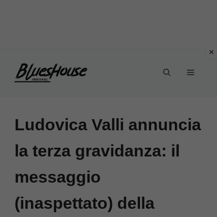
Vai
Menu
al
contenuto
Ludovica Valli annuncia
la terza gravidanza: il
messaggio
(inaspettato) della