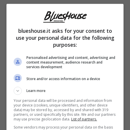
blueshouse.it asks for your consent to
use your personal data for the following
purposes:
Personalised advertising and content, advertising and
Nel video in questione, realizzato dal
content measurement, audience research and
services development
compagno Gianmaria Di Gregorio, i due
Store and/or access information on a device
bambini si alternano nel riempire di baci la
pancia della loro mamma, comodamente
Learn more
Your personal data will be processed and information from
distesa in spiaggia. Una visuale traboccante
your device (cookies, unique identifiers, and other device
data) may be stored by, accessed by and shared with 319
di armonia ed amore. E dinanzi alla quale il
partners, or used specifically by this site. We and our partners
may use precise geolocation data.
List of partners.
pubblico
social si è ovviamente
scatenato
.
Some vendors may process your personal data on the basis