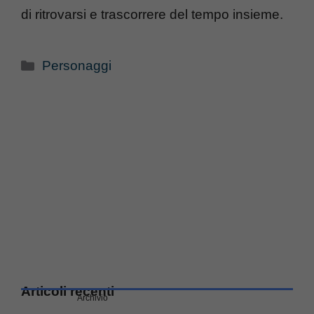
di ritrovarsi e trascorrere del tempo insieme.
Categorie
Personaggi
Articoli recenti
Archivio