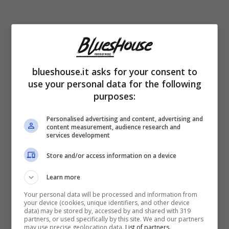
blueshouse.it asks for your consent to
use your personal data for the following
purposes:
Personalised advertising and content, advertising and
content measurement, audience research and
Dietro le quinte, però, è nata anche una
services development
grande
amicizia
con la ballerina
Lucrezia
Store and/or access information on a device
Lando
che nel programma era in
coppia
Learn more
con Lorenzo Tano, con il quale adesso è
Your personal data will be processed and information from
your device (cookies, unique identifiers, and other device
fidanzata
. Finita la trasmissione, i
data) may be stored by, accessed by and shared with 319
partners, or used specifically by this site. We and our partners
partecipanti sono ritornati alla vita di tutti i
may use precise geolocation data.
List of partners.