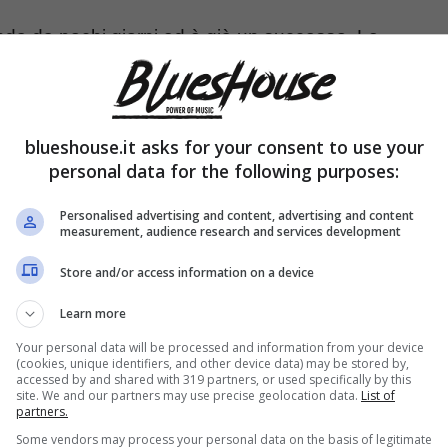
nda da pochi giorni ed è già un successo. Le
lto impegnative per Argentero: è stato lui stesso a
ndo come si sia trovato con
poca
ti con protagonisti dei pilastri della sua vita.
blueshouse.it asks for your consent to use your
personal data for the following purposes:
distratto da loro sul set
Personalised advertising and content, advertising and content
measurement, audience research and services development
Store and/or access information on a device
Learn more
Your personal data will be processed and information from your device
(cookies, unique identifiers, and other device data) may be stored by,
accessed by and shared with 319 partners, or used specifically by this
site. We and our partners may use precise geolocation data.
List of
partners.
Some vendors may process your personal data on the basis of legitimate