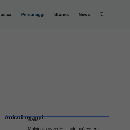
usica
Personaggi
Stories
News
Articoli recenti
Archivio
Malgioglio avverte: ‘Il sole può essere