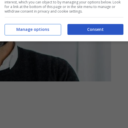
interest, which you can object to by managing your options below. Look
for a link at the bottom of this page or in the site menu to manage or
withdraw consent in privacy and cookie settings.
Manage options
Consent