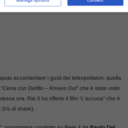
Manage options
Consent
to accontentare i gusti dei telespettatori, quella
 “
Cena con Delitto – Knives Out
” che è stato visto
tessa ora, Rai 3 ha offerto il film “
L’accusa
” che è
2,5% di share).
”, programma condotto su Rete 4 da
Paolo Del