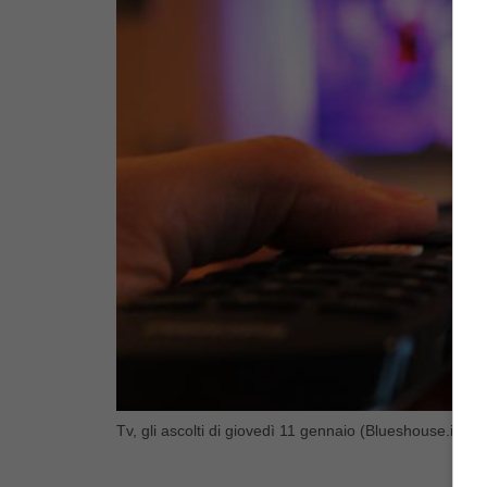
Tv, gli ascolti di giovedì 11 gennaio (Blueshouse.it)