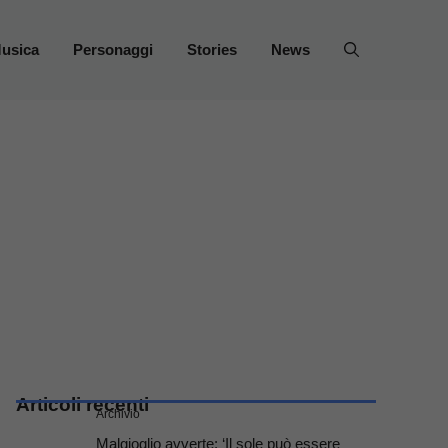
usica
Personaggi
Stories
News
Articoli recenti
Archivio
Malgioglio avverte: ‘Il sole può essere