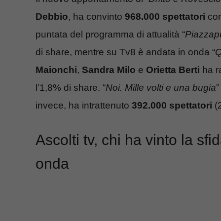
Debbio
, ha convinto
968.000 spettatori
con
puntata del programma di attualità “
Piazzapu
di share, mentre su Tv8 è andata in onda “
Q
Maionchi
,
Sandra Milo
e
Orietta Berti
ha r
l’1,8% di share. “
Noi. Mille volti e una bugia
”
invece, ha intrattenuto
392.000 spettatori
(2
Ascolti tv, chi ha vinto la sf
onda