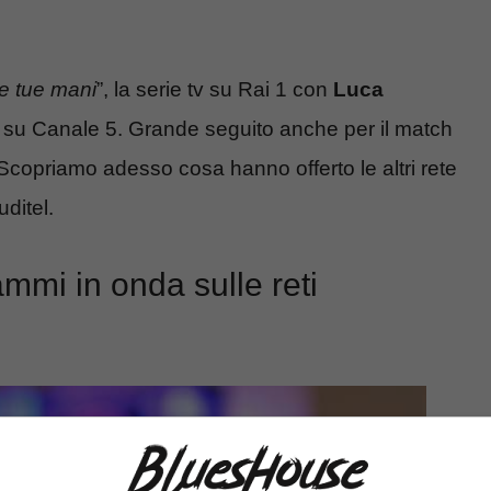
e tue mani
”, la serie tv su Rai 1 con
Luca
a su Canale 5. Grande seguito anche per il match
 Scopriamo adesso cosa hanno offerto le altri rete
uditel.
mmi in onda sulle reti